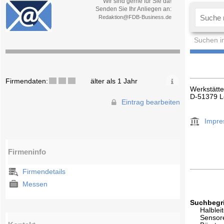
Wir sind gerne für Sie da!
Senden Sie Ihr Anliegen an:
Redaktion@FDB-Business.de
Suchen i
Firmendaten:
älter als 1 Jahr
Werkstätte
D-51379 L
Eintrag bearbeiten
Impr
Firmeninfo
Firmendetails
Messen
Suchbegri
Halblei
Sensor