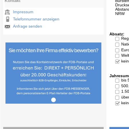
Kontakt
Bürsten
Drucks
Abstan
Impressum
NRW
Telefonnummer anzeigen
Anfrage senden
Absatz:
Reg
Nati
Eur
Welt
kei
Jahresum
bis
500
1.5
übe
kei