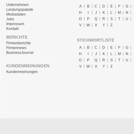
Unternehmen
A
B
C
D
E
F
G
Leistungspakete
H
I
J
K
L
M
N
Mediadaten
O
P
Q
R
S
T
U
Jobs
Impressum
V
W
X
Y
Z
Kontakt
BERICHTE
STICHWORTLISTE
Firmenberichte
A
B
C
D
E
F
G
Firmennews
BusinessJournal
H
I
J
K
L
M
N
O
P
Q
R
S
T
U
KUNDENMEINUNGEN
V
W
X
Y
Z
Kundenmeinungen