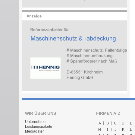
Anzeige
WIR ÜBER UNS
FIRMEN A-Z
Unternehmen
A
B
C
D
E
Leistungspakete
H
I
J
K
L
Mediadaten