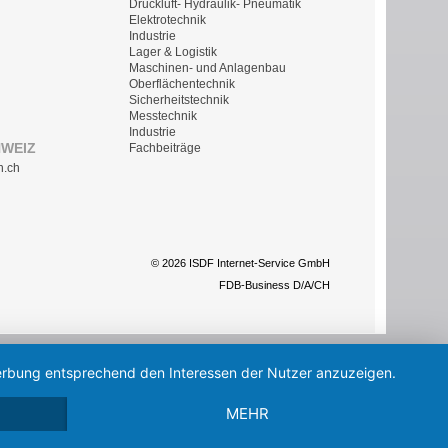
Druckluft- Hydraulik- Pneumatik
Elektrotechnik
Industrie
Lager & Logistik
Maschinen- und Anlagenbau
Oberflächentechnik
Sicherheitstechnik
Messtechnik
Industrie
HWEIZ
Fachbeiträge
n.ch
© 2026 ISDF Internet-Service GmbH
FDB-Business D/A/CH
 Werbung entsprechend den Interessen der Nutzer anzuzeigen.
MEHR