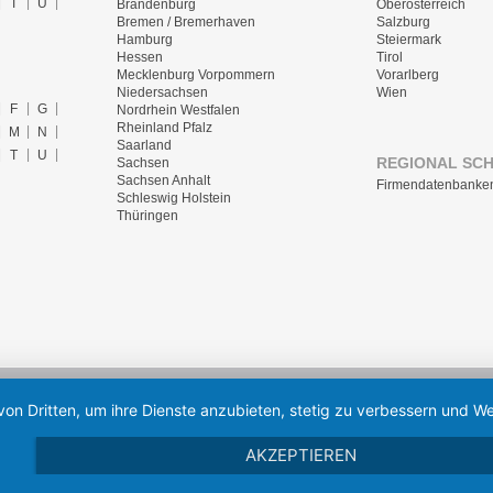
T
U
Brandenburg
Oberösterreich
Bremen / Bremerhaven
Salzburg
Hamburg
Steiermark
Hessen
Tirol
Mecklenburg Vorpommern
Vorarlberg
Niedersachsen
Wien
F
G
Nordrhein Westfalen
Rheinland Pfalz
M
N
Saarland
T
U
REGIONAL SC
Sachsen
Sachsen Anhalt
Firmendatenbanke
Schleswig Holstein
Thüringen
von Dritten, um ihre Dienste anzubieten, stetig zu verbessern und
AKZEPTIEREN