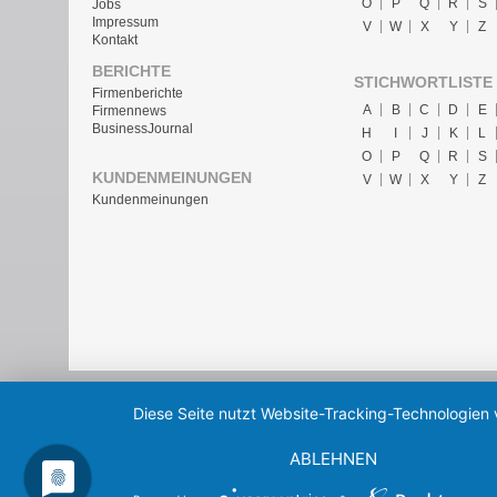
O
P
Q
R
S
Jobs
Impressum
V
W
X
Y
Z
Kontakt
BERICHTE
STICHWORTLISTE
Firmenberichte
A
B
C
D
E
Firmennews
BusinessJournal
H
I
J
K
L
O
P
Q
R
S
KUNDENMEINUNGEN
V
W
X
Y
Z
Kundenmeinungen
Diese Seite nutzt Website-Tracking-Technologien 
ABLEHNEN