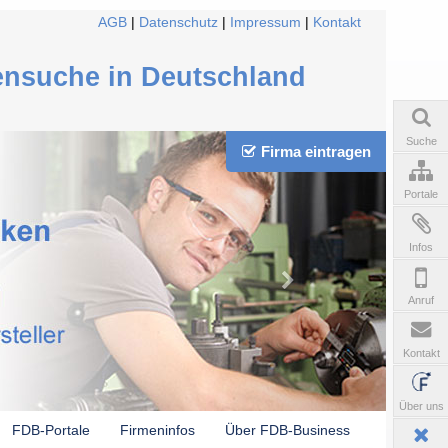
AGB
|
Datenschutz
|
Impressum
|
Kontakt
ensuche in Deutschland
Suche
Firma eintragen
Portale
Infos
Anruf
Kontakt
Über uns
FDB-Portale
Firmeninfos
Über FDB-Business