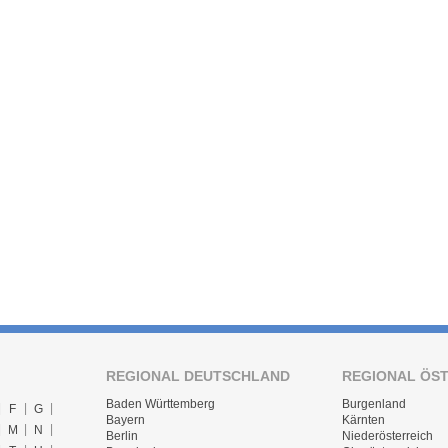
REGIONAL DEUTSCHLAND
REGIONAL ÖS
Baden Württemberg
Burgenland
F
G
Bayern
Kärnten
M
N
Berlin
Niederösterreich