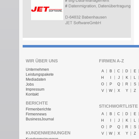
WIR ÜBER UNS
FIRMEN A-Z
Unternehmen
A
B
C
D
E
Leistungspakete
H
I
J
K
L
Mediadaten
O
P
Q
R
S
Jobs
Impressum
V
W
X
Y
Z
Kontakt
BERICHTE
STICHWORTLISTE
Firmenberichte
A
B
C
D
E
Firmennews
BusinessJournal
H
I
J
K
L
O
P
Q
R
S
KUNDENMEINUNGEN
V
W
X
Y
Z
Kundenmeinungen