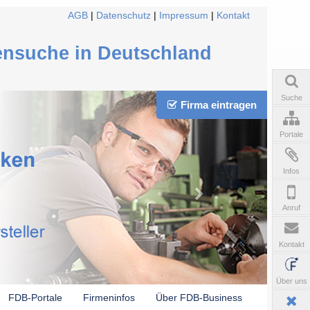
AGB
|
Datenschutz
|
Impressum
|
Kontakt
ensuche in Deutschland
Suche
Firma eintragen
Portale
Infos
Anruf
Kontakt
Über uns
FDB-Portale
Firmeninfos
Über FDB-Business