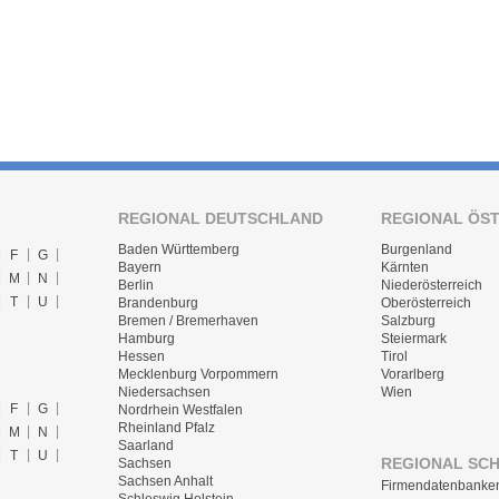
REGIONAL DEUTSCHLAND
REGIONAL ÖS
Baden Württemberg
Burgenland
F
G
Bayern
Kärnten
M
N
Berlin
Niederösterreich
T
U
Brandenburg
Oberösterreich
Bremen / Bremerhaven
Salzburg
Hamburg
Steiermark
Hessen
Tirol
Mecklenburg Vorpommern
Vorarlberg
Niedersachsen
Wien
F
G
Nordrhein Westfalen
Rheinland Pfalz
M
N
Saarland
T
U
REGIONAL SC
Sachsen
Sachsen Anhalt
Firmendatenbanke
Schleswig Holstein