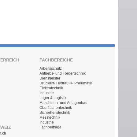
TERREICH
FACHBEREICHE
Arbeitsschutz
Antriebs- und Fördertechnik
Dienstleister
Druckluft- Hydraulik- Pneumatik
Elektrotechnik
Industrie
Lager & Logistik
Maschinen- und Anlagenbau
Oberflächentechnik
Sicherheitstechnik
Messtechnik
Industrie
HWEIZ
Fachbeiträge
n.ch