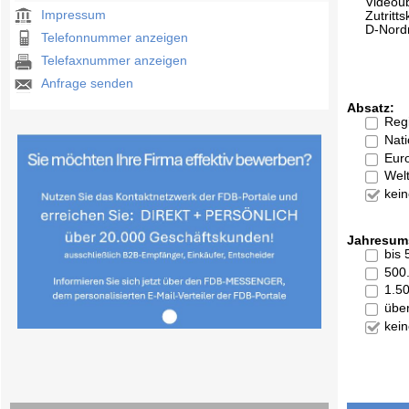
Videoü
Impressum
Zutritts
D-Nord
Telefonnummer anzeigen
Telefaxnummer anzeigen
Anfrage senden
Absatz:
Reg
Nati
Eur
Welt
kei
Jahresum
bis
500
1.5
übe
kei