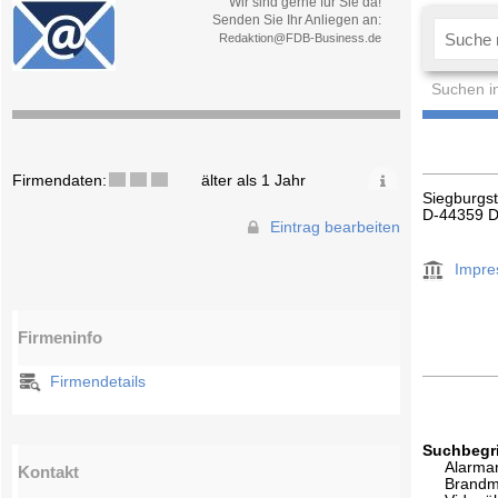
Wir sind gerne für Sie da!
Senden Sie Ihr Anliegen an:
Redaktion@FDB-Business.de
Suchen i
Firmendaten:
älter als 1 Jahr
Siegburgst
D-44359 
Eintrag bearbeiten
Impr
Firmeninfo
Firmendetails
Suchbegri
Alarma
Kontakt
Brandm