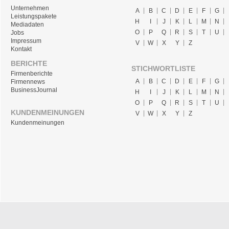
Unternehmen
A
B
C
D
E
F
G
Leistungspakete
H
I
J
K
L
M
N
Mediadaten
O
P
Q
R
S
T
U
Jobs
Impressum
V
W
X
Y
Z
Kontakt
BERICHTE
STICHWORTLISTE
Firmenberichte
A
B
C
D
E
F
G
Firmennews
BusinessJournal
H
I
J
K
L
M
N
O
P
Q
R
S
T
U
KUNDENMEINUNGEN
V
W
X
Y
Z
Kundenmeinungen