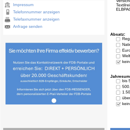
Versic
Impressum
Textilr
ELBPAC
Telefonnummer anzeigen
Telefaxnummer anzeigen
Anfrage senden
Absatz:
Reg
Nati
Eur
Welt
kei
Jahresum
bis
500
1.5
übe
kei