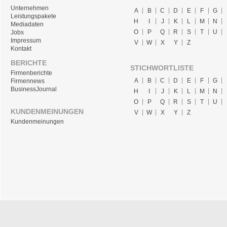
Unternehmen
A
B
C
D
E
F
G
Leistungspakete
H
I
J
K
L
M
N
Mediadaten
O
P
Q
R
S
T
U
Jobs
Impressum
V
W
X
Y
Z
Kontakt
BERICHTE
STICHWORTLISTE
Firmenberichte
A
B
C
D
E
F
G
Firmennews
BusinessJournal
H
I
J
K
L
M
N
O
P
Q
R
S
T
U
KUNDENMEINUNGEN
V
W
X
Y
Z
Kundenmeinungen