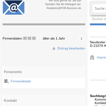
Wir sind gerne für Sie da!
Senden Sie Ihr Anliegen an:
Redaktion@FDB-Business.de
Suchen i
Firmendaten:
älter als 1 Jahr
Neuländer
D-21079 
Eintrag bearbeiten
Impr
Firmeninfo
Firmendetails
Suchbegri
Kommis
Kontakt
Konfekt