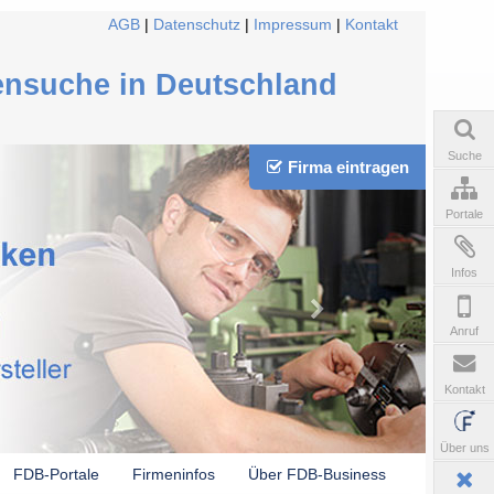
AGB
|
Datenschutz
|
Impressum
|
Kontakt
ensuche in Deutschland
Suche
Firma eintragen
Portale
Infos
Anruf
Kontakt
Über uns
FDB-Portale
Firmeninfos
Über FDB-Business