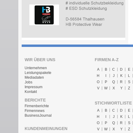
WIR ÜBER UNS
FIRMEN A-Z
Unternehmen
A
B
C
D
E
Leistungspakete
H
I
J
K
L
Mediadaten
O
P
Q
R
S
Jobs
Impressum
V
W
X
Y
Z
Kontakt
BERICHTE
STICHWORTLISTE
Firmenberichte
A
B
C
D
E
Firmennews
BusinessJournal
H
I
J
K
L
O
P
Q
R
S
KUNDENMEINUNGEN
V
W
X
Y
Z