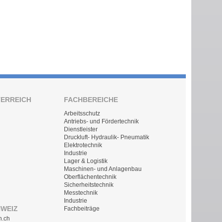
TERREICH
FACHBEREICHE
Arbeitsschutz
Antriebs- und Fördertechnik
Dienstleister
Druckluft- Hydraulik- Pneumatik
Elektrotechnik
Industrie
Lager & Logistik
Maschinen- und Anlagenbau
Oberflächentechnik
Sicherheitstechnik
Messtechnik
Industrie
HWEIZ
Fachbeiträge
n.ch