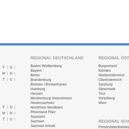
REGIONAL DEUTSCHLAND
REGIONAL ÖS
Baden Württemberg
Burgenland
F
G
Bayern
Kärnten
M
N
Berlin
Niederösterreich
T
U
Brandenburg
Oberösterreich
Bremen / Bremerhaven
Salzburg
Hamburg
Steiermark
Hessen
Tirol
Mecklenburg Vorpommern
Vorarlberg
Niedersachsen
Wien
F
G
Nordrhein Westfalen
Rheinland Pfalz
M
N
Saarland
T
U
REGIONAL SC
Sachsen
Sachsen Anhalt
Firmendatenbanke