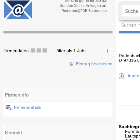
Wir sind gerne für Sie da!
Senden Sie Ihr Anliegen an:
Redaktion@FDB-Business.de
Suchen i
Firmendaten:
älter als 1 Jahr
Rodenbach
D-97816 L
Eintrag bearbeiten
Impr
Firmeninfo
Firmendetails
Suchbegri
Formtei
Kontakt
Lautsp