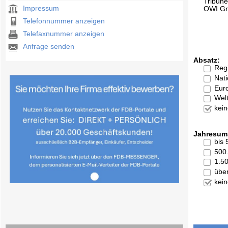
Tribün
Impressum
OWI G
Telefonnummer anzeigen
Telefaxnummer anzeigen
Anfrage senden
Absatz:
Reg
Nati
Eur
Welt
kei
Jahresum
bis
500
1.5
übe
kei