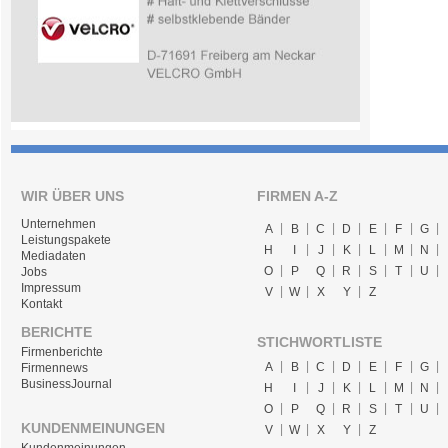
WIR ÜBER UNS
FIRMEN A-Z
Unternehmen
A
B
C
D
E
F
G
Leistungspakete
H
I
J
K
L
M
N
Mediadaten
O
P
Q
R
S
T
U
Jobs
Impressum
V
W
X
Y
Z
Kontakt
BERICHTE
STICHWORTLISTE
Firmenberichte
A
B
C
D
E
F
G
Firmennews
BusinessJournal
H
I
J
K
L
M
N
O
P
Q
R
S
T
U
KUNDENMEINUNGEN
V
W
X
Y
Z
Kundenmeinungen