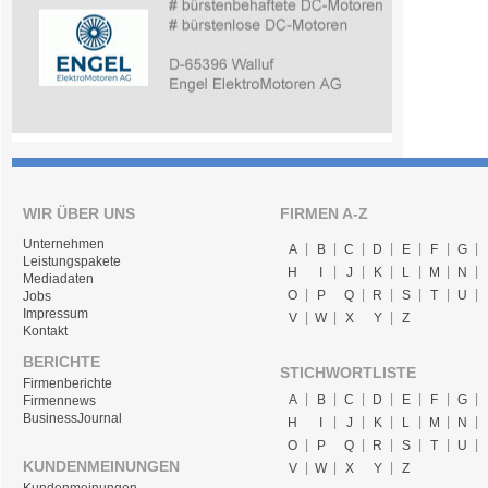
WIR ÜBER UNS
FIRMEN A-Z
Unternehmen
A
B
C
D
E
F
G
Leistungspakete
H
I
J
K
L
M
N
Mediadaten
O
P
Q
R
S
T
U
Jobs
Impressum
V
W
X
Y
Z
Kontakt
BERICHTE
STICHWORTLISTE
Firmenberichte
A
B
C
D
E
F
G
Firmennews
BusinessJournal
H
I
J
K
L
M
N
O
P
Q
R
S
T
U
KUNDENMEINUNGEN
V
W
X
Y
Z
Kundenmeinungen