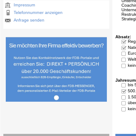
Untern
Impressum
Coachi
Untern
Telefonnummer anzeigen
Restruk
Strateg
Anfrage senden
Absatz:
Reg
Nati
Eur
Welt
kei
Jahresum
bis
500
1.5
übe
kei