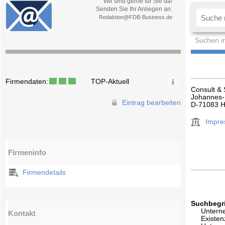
Wir sind gerne für Sie da!
Senden Sie Ihr Anliegen an:
Redaktion@FDB-Business.de
Suchen i
Firmendaten:
TOP-Aktuell
Consult &
Johannes-K
Eintrag bearbeiten
D-71083 H
Impr
Firmeninfo
Firmendetails
Suchbegri
Untern
Kontakt
Existe