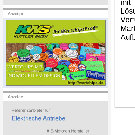
mit
Lös
Anzeige
Ver
Mark
Aufb
Anzeige