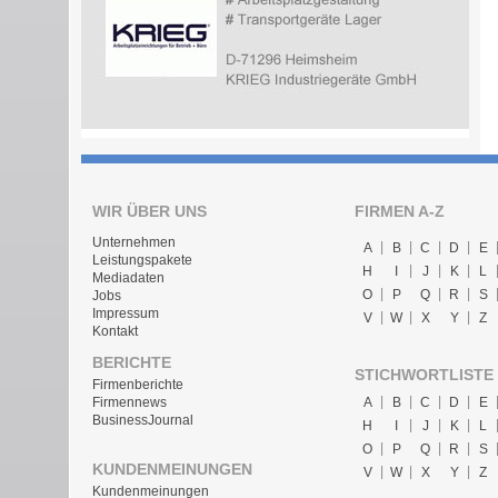
WIR ÜBER UNS
FIRMEN A-Z
Unternehmen
A
B
C
D
E
Leistungspakete
H
I
J
K
L
Mediadaten
O
P
Q
R
S
Jobs
Impressum
V
W
X
Y
Z
Kontakt
BERICHTE
STICHWORTLISTE
Firmenberichte
A
B
C
D
E
Firmennews
BusinessJournal
H
I
J
K
L
O
P
Q
R
S
KUNDENMEINUNGEN
V
W
X
Y
Z
Kundenmeinungen