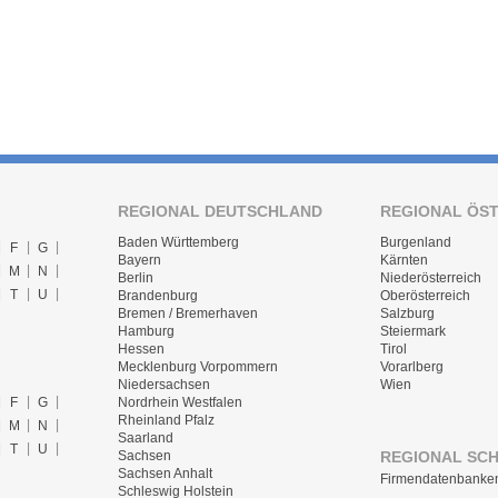
REGIONAL DEUTSCHLAND
REGIONAL ÖS
Baden Württemberg
Burgenland
F
G
Bayern
Kärnten
M
N
Berlin
Niederösterreich
T
U
Brandenburg
Oberösterreich
Bremen / Bremerhaven
Salzburg
Hamburg
Steiermark
Hessen
Tirol
Mecklenburg Vorpommern
Vorarlberg
Niedersachsen
Wien
F
G
Nordrhein Westfalen
Rheinland Pfalz
M
N
Saarland
T
U
REGIONAL SC
Sachsen
Sachsen Anhalt
Firmendatenbanke
Schleswig Holstein