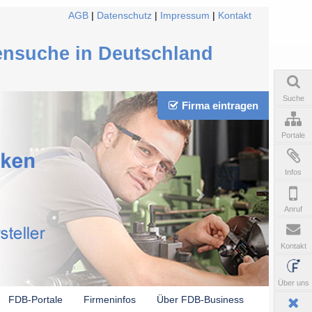
AGB
|
Datenschutz
|
Impressum
|
Kontakt
ensuche in Deutschland
Suche
Firma eintragen
Portale
Infos
Anruf
Kontakt
Über uns
FDB-Portale
Firmeninfos
Über FDB-Business