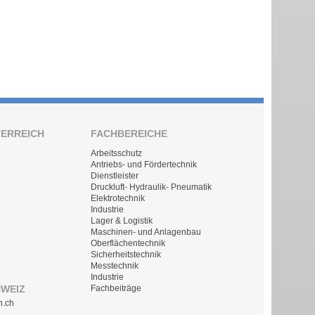
TERREICH
FACHBEREICHE
Arbeitsschutz
Antriebs- und Fördertechnik
Dienstleister
Druckluft- Hydraulik- Pneumatik
Elektrotechnik
Industrie
Lager & Logistik
Maschinen- und Anlagenbau
Oberflächentechnik
Sicherheitstechnik
Messtechnik
Industrie
HWEIZ
Fachbeiträge
n.ch