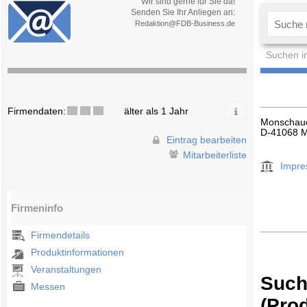
Wir sind gerne für Sie da!
Senden Sie Ihr Anliegen an:
Redaktion@FDB-Business.de
Suchen i
Firmendaten:
älter als 1 Jahr
Monschaue
D-41068 
Eintrag bearbeiten
Mitarbeiterliste
Impr
Firmeninfo
Firmendetails
Produktinformationen
Veranstaltungen
Such
Messen
(Pro