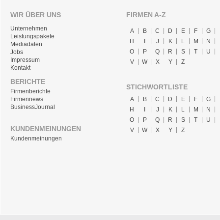
WIR ÜBER UNS
FIRMEN A-Z
Unternehmen
A
B
C
D
E
F
G
Leistungspakete
H
I
J
K
L
M
N
Mediadaten
O
P
Q
R
S
T
U
Jobs
Impressum
V
W
X
Y
Z
Kontakt
BERICHTE
STICHWORTLISTE
Firmenberichte
A
B
C
D
E
F
G
Firmennews
BusinessJournal
H
I
J
K
L
M
N
O
P
Q
R
S
T
U
KUNDENMEINUNGEN
V
W
X
Y
Z
Kundenmeinungen