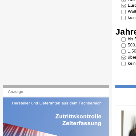
Eur
Welt
kei
Jahr
bis
500
1.5
übe
kei
Anzeige