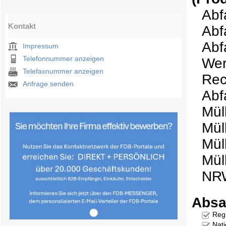
Abf
Kontakt
Abf
Abf
Impressum
Telefonnummer anzeigen
Wer
Telefaxnummer anzeigen
Rec
Anfrage senden
Abf
Mül
Mül
Mül
Mül
NR
Absa
Reg
Nati