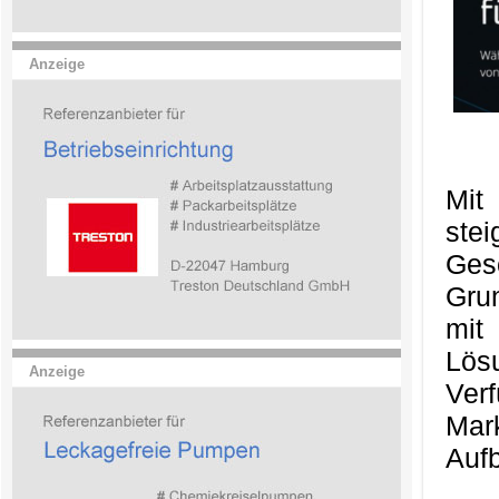
Anzeige
Mit
ste
Ges
Gru
mit
Lös
Anzeige
Ver
Mark
Aufb