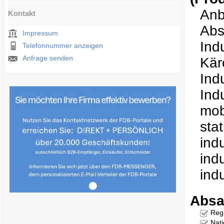
Anbi
Kontakt
Abs
Impressum
Ind
Telefonnummer anzeigen
Anfrage senden
Kär
Ind
Ind
mob
sta
ind
ind
ind
Absa
Reg
Nati