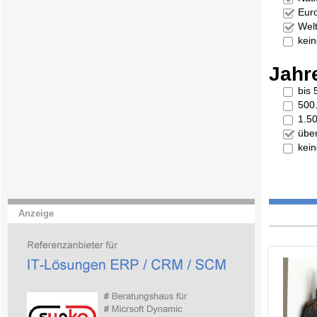
Eur
Welt
kei
Jahr
bis
500
1.5
übe
kei
Anzeige