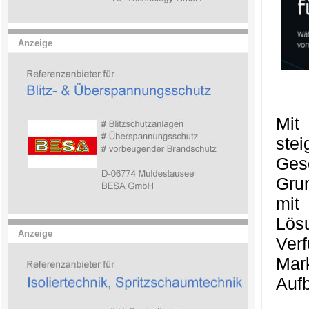
Anzeige
Mit
ste
Ges
Gru
mit
Lös
Anzeige
Ver
Mark
Aufb