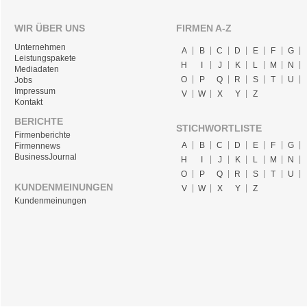
WIR ÜBER UNS
FIRMEN A-Z
Unternehmen
A
B
C
D
E
F
G
Leistungspakete
H
I
J
K
L
M
N
Mediadaten
O
P
Q
R
S
T
U
Jobs
Impressum
V
W
X
Y
Z
Kontakt
BERICHTE
STICHWORTLISTE
Firmenberichte
A
B
C
D
E
F
G
Firmennews
BusinessJournal
H
I
J
K
L
M
N
O
P
Q
R
S
T
U
KUNDENMEINUNGEN
V
W
X
Y
Z
Kundenmeinungen