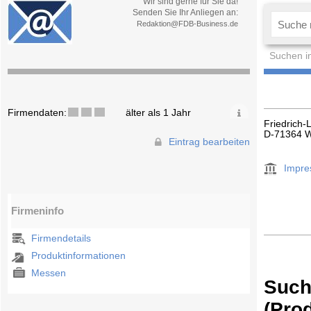
Wir sind gerne für Sie da!
Senden Sie Ihr Anliegen an:
Redaktion@FDB-Business.de
Suchen i
Firmendaten:
älter als 1 Jahr
Friedrich-
D-71364 
Eintrag bearbeiten
Impr
Firmeninfo
Firmendetails
Produktinformationen
Messen
Such
(Pro