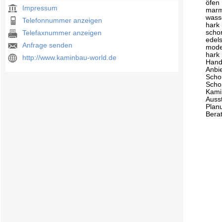
öfen
Impressum
marm
wass
Telefonnummer anzeigen
hark
scho
Telefaxnummer anzeigen
edels
Anfrage senden
mode
hark
http://www.kaminbau-world.de
Hand
Anbie
Scho
Scho
Kami
Auss
Plan
Bera