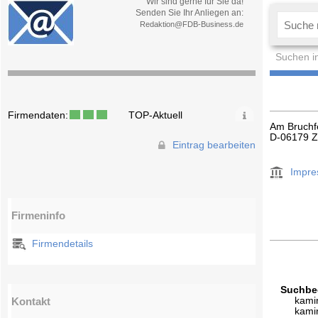
Wir sind gerne für Sie da!
Senden Sie Ihr Anliegen an:
Redaktion@FDB-Business.de
Suchen i
Firmendaten:
TOP-Aktuell
Am Bruchf
D-06179 Z
Eintrag bearbeiten
Impr
Firmeninfo
Firmendetails
Suchbeg
Kontakt
kami
kami