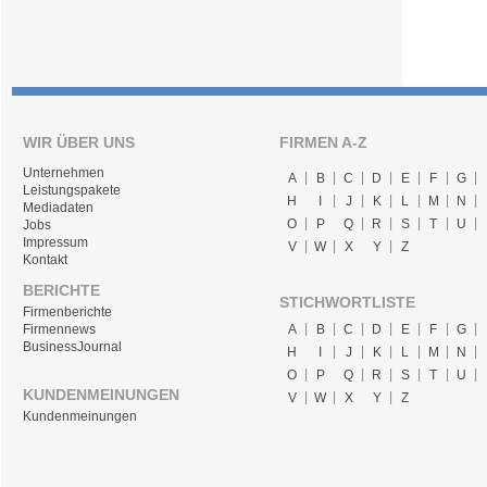
WIR ÜBER UNS
FIRMEN A-Z
Unternehmen
A
B
C
D
E
F
G
Leistungspakete
H
I
J
K
L
M
N
Mediadaten
O
P
Q
R
S
T
U
Jobs
Impressum
V
W
X
Y
Z
Kontakt
BERICHTE
STICHWORTLISTE
Firmenberichte
A
B
C
D
E
F
G
Firmennews
BusinessJournal
H
I
J
K
L
M
N
O
P
Q
R
S
T
U
KUNDENMEINUNGEN
V
W
X
Y
Z
Kundenmeinungen