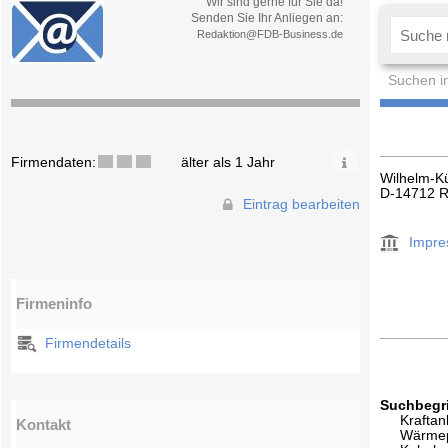
Wir sind gerne für Sie da!
Senden Sie Ihr Anliegen an:
Redaktion@FDB-Business.de
Suchen i
Firmendaten:
älter als 1 Jahr
Wilhelm-Kü
D-14712 
Eintrag bearbeiten
Impr
Firmeninfo
Firmendetails
Suchbegri
Kraftan
Kontakt
Wärme