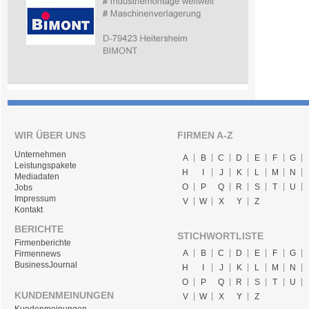
WIR ÜBER UNS
FIRMEN A-Z
Unternehmen
A
B
C
D
E
F
G
Leistungspakete
H
I
J
K
L
M
N
Mediadaten
O
P
Q
R
S
T
U
Jobs
Impressum
V
W
X
Y
Z
Kontakt
BERICHTE
STICHWORTLISTE
Firmenberichte
A
B
C
D
E
F
G
Firmennews
BusinessJournal
H
I
J
K
L
M
N
O
P
Q
R
S
T
U
KUNDENMEINUNGEN
V
W
X
Y
Z
Kundenmeinungen