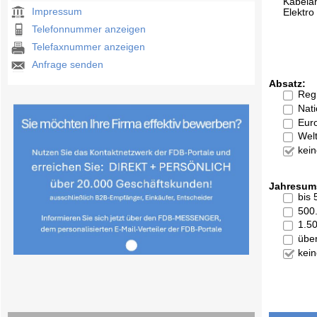
Kabela
Impressum
Elektr
Telefonnummer anzeigen
Telefaxnummer anzeigen
Anfrage senden
Absatz:
Reg
Nati
Eur
Welt
kei
Jahresum
bis
500
1.5
übe
kei