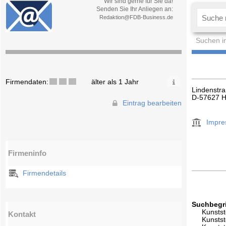
Wir sind gerne für Sie da!
Senden Sie Ihr Anliegen an:
Redaktion@FDB-Business.de
Suchen i
Firmendaten:
älter als 1 Jahr
Lindenstr
D-57627 
Eintrag bearbeiten
Impr
Firmeninfo
Firmendetails
Suchbegri
Kunstst
Kontakt
Kunststo