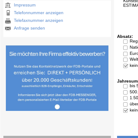
Kunststo
Impressum
ESTIMA
Telefonnummer anzeigen
Telefaxnummer anzeigen
Anfrage senden
Absatz:
Reg
Nati
Eur
Welt
kei
Jahresum
bis
500
1.5
übe
kei