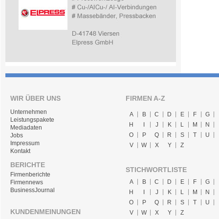
WIR ÜBER UNS
FIRMEN A-Z
Unternehmen
A
B
C
D
E
F
G
Leistungspakete
H
I
J
K
L
M
N
Mediadaten
O
P
Q
R
S
T
U
Jobs
Impressum
V
W
X
Y
Z
Kontakt
BERICHTE
STICHWORTLISTE
Firmenberichte
A
B
C
D
E
F
G
Firmennews
BusinessJournal
H
I
J
K
L
M
N
O
P
Q
R
S
T
U
KUNDENMEINUNGEN
V
W
X
Y
Z