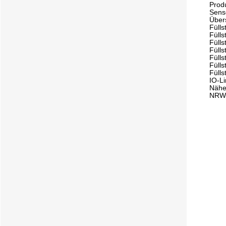
Prod
Sens
Übers
Fülls
Füll
Füll
Füll
Fülls
Füll
Fülls
IO-L
Nähe
NR