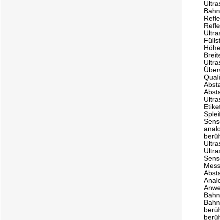
Ultra
Bahn
Refle
Refl
Ultr
Füll
Höh
Brei
Ultra
Über
Qual
Abst
Abst
Ultr
Etik
Sple
Sens
anal
berü
Ultra
Ultra
Sens
Mess
Abst
Anal
Anwe
Bahn
Bahn
berü
berü