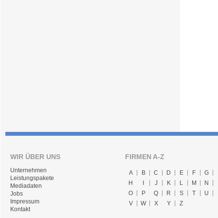
WIR ÜBER UNS
FIRMEN A-Z
Unternehmen
A
B
C
D
E
F
G
Leistungspakete
H
I
J
K
L
M
N
Mediadaten
O
P
Q
R
S
T
U
Jobs
Impressum
V
W
X
Y
Z
Kontakt