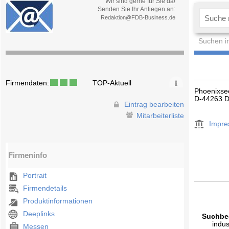
Wir sind gerne für Sie da!
Senden Sie Ihr Anliegen an:
Redaktion@FDB-Business.de
Suchen i
Firmendaten:
TOP-Aktuell
Phoenixse
D-44263 
Eintrag bearbeiten
Mitarbeiterliste
Impr
Firmeninfo
Portrait
Firmendetails
Produktinformationen
Deeplinks
Suchbeg
indus
Messen