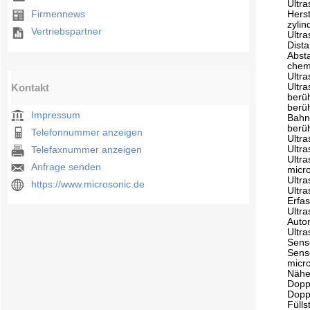
Ultr
Firmennews
Herst
zyli
Vertriebspartner
Ultr
Dist
Abst
chem
Ultr
Kontakt
Ultr
berü
berü
Impressum
Bahn
berü
Telefonnummer anzeigen
Ultr
Ultra
Telefaxnummer anzeigen
Ultra
Anfrage senden
micr
Ultr
https://www.microsonic.de
Ultr
Erfa
Ultr
Auto
Ultra
Sens
Sens
micr
Nähe
Dopp
Dopp
Fülls