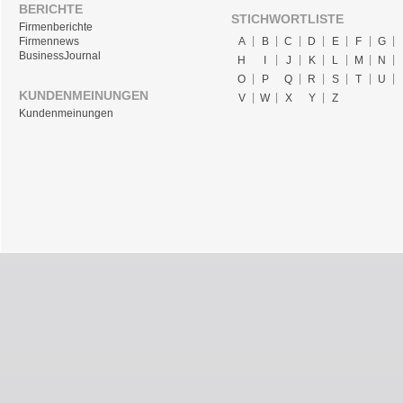
BERICHTE
STICHWORTLISTE
Firmenberichte
A
B
C
D
E
F
G
Firmennews
BusinessJournal
H
I
J
K
L
M
N
O
P
Q
R
S
T
U
KUNDENMEINUNGEN
V
W
X
Y
Z
Kundenmeinungen