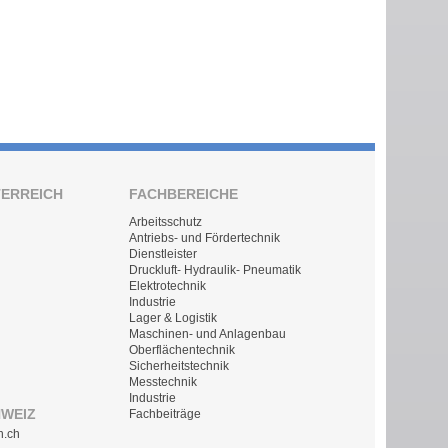
TERREICH
FACHBEREICHE
Arbeitsschutz
Antriebs- und Fördertechnik
Dienstleister
Druckluft- Hydraulik- Pneumatik
Elektrotechnik
Industrie
Lager & Logistik
Maschinen- und Anlagenbau
Oberflächentechnik
Sicherheitstechnik
Messtechnik
Industrie
HWEIZ
Fachbeiträge
n.ch