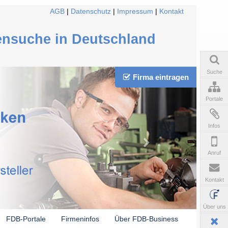
AGB
|
Datenschutz
|
Impressum
|
Kontakt
ensuche in Deutschland
Suche
Firma eintragen
Portale
Infos
Anruf
Kontakt
Über uns
FDB-Portale
Firmeninfos
Über FDB-Business