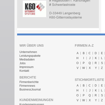
WIR ÜBER UNS
FIRMEN A-Z
Unternehmen
A
B
C
D
E
Leistungspakete
H
I
J
K
L
Mediadaten
O
P
Q
R
S
Jobs
Impressum
V
W
X
Y
Z
Kontakt
BERICHTE
STICHWORTLISTE
Firmenberichte
A
B
C
D
E
Firmennews
BusinessJournal
H
I
J
K
L
O
P
Q
R
S
KUNDENMEINUNGEN
V
W
X
Y
Z
Kundenmeinungen