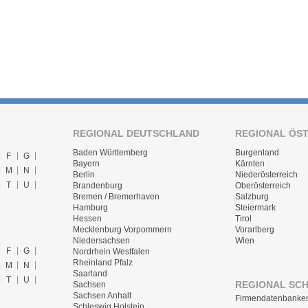
REGIONAL DEUTSCHLAND
REGIONAL ÖS
Baden Württemberg
Burgenland
F
G
Bayern
Kärnten
M
N
Berlin
Niederösterreich
T
U
Brandenburg
Oberösterreich
Bremen / Bremerhaven
Salzburg
Hamburg
Steiermark
Hessen
Tirol
Mecklenburg Vorpommern
Vorarlberg
Niedersachsen
Wien
F
G
Nordrhein Westfalen
Rheinland Pfalz
M
N
Saarland
T
U
REGIONAL SC
Sachsen
Sachsen Anhalt
Firmendatenbanke
Schleswig Holstein