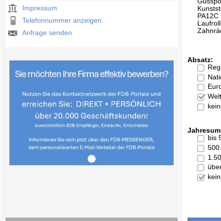
Gusspo
Impressum
Kunstst
PA12C
Telefonnummer anzeigen
Laufrol
Zahnrä
Anfrage senden
Absatz:
Reg
Nati
Eur
Welt
kei
Jahresum
bis
500
1.5
übe
kei