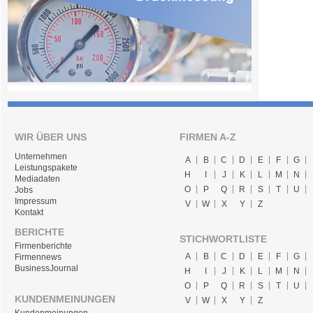
WIR ÜBER UNS
FIRMEN A-Z
Unternehmen
A
B
C
D
E
F
G
Leistungspakete
H
I
J
K
L
M
N
Mediadaten
O
P
Q
R
S
T
U
Jobs
Impressum
V
W
X
Y
Z
Kontakt
BERICHTE
STICHWORTLISTE
Firmenberichte
A
B
C
D
E
F
G
Firmennews
BusinessJournal
H
I
J
K
L
M
N
O
P
Q
R
S
T
U
KUNDENMEINUNGEN
V
W
X
Y
Z
Kundenmeinungen