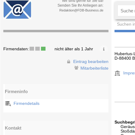
Wir sind gerne für Sie da!
Senden Sie Ihr Anliegen an:
Redaktion@FDB-Business.de
Suchen i
Firmendaten:
nicht älter als 1 Jahr
Hubertus-L
D-88400 B
Eintrag bearbeiten
Mitarbeiterliste
Impr
Firmeninfo
Firmendetails
Suchbegri
Geräus
Kontakt
Stoßdä