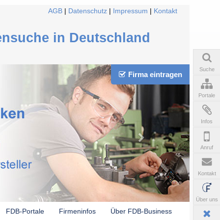
AGB
|
Datenschutz
|
Impressum
|
Kontakt
ensuche in Deutschland
Suche
Firma eintragen
Portale
Infos
Anruf
Kontakt
Über uns
FDB-Portale
Firmeninfos
Über FDB-Business