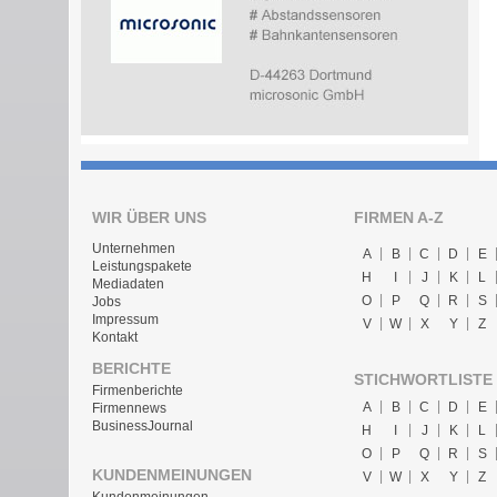
WIR ÜBER UNS
FIRMEN A-Z
Unternehmen
A
B
C
D
E
Leistungspakete
H
I
J
K
L
Mediadaten
O
P
Q
R
S
Jobs
Impressum
V
W
X
Y
Z
Kontakt
BERICHTE
STICHWORTLISTE
Firmenberichte
A
B
C
D
E
Firmennews
BusinessJournal
H
I
J
K
L
O
P
Q
R
S
KUNDENMEINUNGEN
V
W
X
Y
Z
Kundenmeinungen