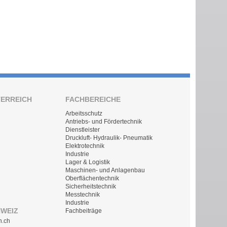
TERREICH
FACHBEREICHE
Arbeitsschutz
Antriebs- und Fördertechnik
Dienstleister
Druckluft- Hydraulik- Pneumatik
Elektrotechnik
Industrie
Lager & Logistik
Maschinen- und Anlagenbau
Oberflächentechnik
Sicherheitstechnik
Messtechnik
Industrie
HWEIZ
Fachbeiträge
n.ch