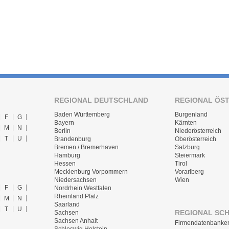
REGIONAL DEUTSCHLAND
REGIONAL ÖS
Baden Württemberg
Burgenland
F
G
Bayern
Kärnten
M
N
Berlin
Niederösterreich
T
U
Brandenburg
Oberösterreich
Bremen / Bremerhaven
Salzburg
Hamburg
Steiermark
Hessen
Tirol
Mecklenburg Vorpommern
Vorarlberg
Niedersachsen
Wien
F
G
Nordrhein Westfalen
Rheinland Pfalz
M
N
Saarland
T
U
REGIONAL SC
Sachsen
Sachsen Anhalt
Firmendatenbanke
Schleswig Holstein