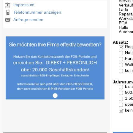
Service
Impressum
Verkau
Lada
Telefonnummer anzeigen
Repara
Werksta
Anfrage senden
EGA
Halle
Autoha
Absatz:
Reg
Nati
Eur
Welt
kei
Jahresum
bis
500
1.5
übe
kei