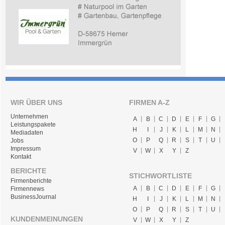
WIR ÜBER UNS
FIRMEN A-Z
Unternehmen
A
B
C
D
E
F
G
Leistungspakete
H
I
J
K
L
M
N
Mediadaten
O
P
Q
R
S
T
U
Jobs
Impressum
V
W
X
Y
Z
Kontakt
BERICHTE
STICHWORTLISTE
Firmenberichte
A
B
C
D
E
F
G
Firmennews
BusinessJournal
H
I
J
K
L
M
N
O
P
Q
R
S
T
U
KUNDENMEINUNGEN
V
W
X
Y
Z