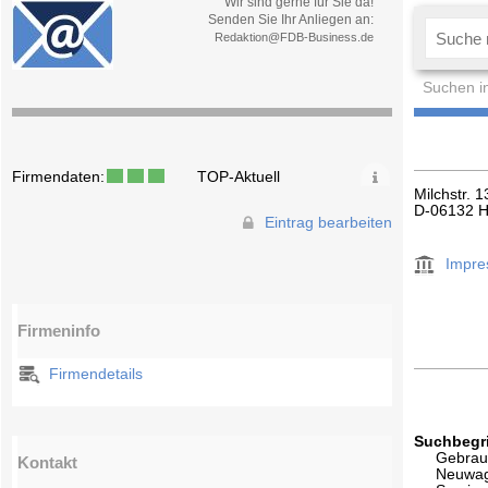
Wir sind gerne für Sie da!
Senden Sie Ihr Anliegen an:
Redaktion@FDB-Business.de
Suchen i
Firmendaten:
TOP-Aktuell
Milchstr. 
D-06132 Ha
Eintrag bearbeiten
Impr
Firmeninfo
Firmendetails
Suchbegri
Gebrau
Kontakt
Neuwa