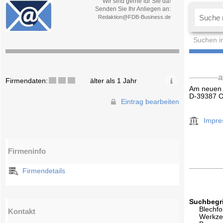
Wir sind gerne für Sie da!
Senden Sie Ihr Anliegen an:
Redaktion@FDB-Business.de
Suchen i
a
Firmendaten:
älter als 1 Jahr
Am neuen 
D-39387 O
Eintrag bearbeiten
Impr
Firmeninfo
Firmendetails
Suchbegri
Blechfo
Kontakt
Werkz