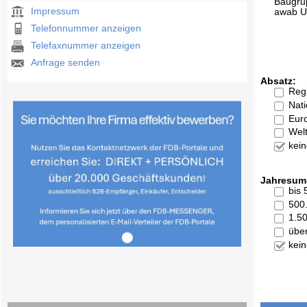
Baugru
Impressum
awab U
Telefonnummer anzeigen
Telefaxnummer anzeigen
Anfrage senden
Absatz:
Reg
Nati
Eur
Welt
kei
Jahresum
bis
500
1.5
übe
kei