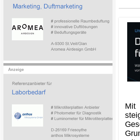
Anzeige
Mit
ste
Ges
Gru