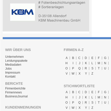
WIR ÜBER UNS
FIRMEN A-Z
Unternehmen
A
B
C
D
E
F
G
Leistungspakete
H
I
J
K
L
M
N
Mediadaten
O
P
Q
R
S
T
U
Jobs
Impressum
V
W
X
Y
Z
Kontakt
BERICHTE
STICHWORTLISTE
Firmenberichte
A
B
C
D
E
F
G
Firmennews
BusinessJournal
H
I
J
K
L
M
N
O
P
Q
R
S
T
U
KUNDENMEINUNGEN
V
W
X
Y
Z