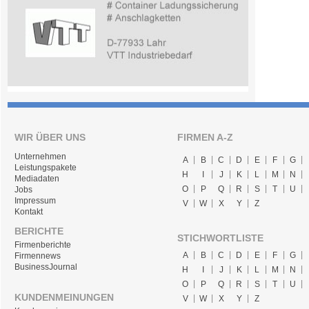
WIR ÜBER UNS
FIRMEN A-Z
Unternehmen
A
B
C
D
E
F
G
Leistungspakete
H
I
J
K
L
M
N
Mediadaten
O
P
Q
R
S
T
U
Jobs
Impressum
V
W
X
Y
Z
Kontakt
BERICHTE
STICHWORTLISTE
Firmenberichte
A
B
C
D
E
F
G
Firmennews
BusinessJournal
H
I
J
K
L
M
N
O
P
Q
R
S
T
U
KUNDENMEINUNGEN
V
W
X
Y
Z