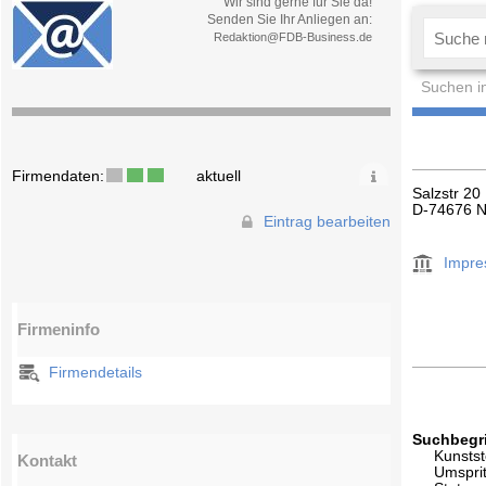
Wir sind gerne für Sie da!
Senden Sie Ihr Anliegen an:
Redaktion@FDB-Business.de
Suchen i
Firmendaten:
aktuell
Salzstr 20
D-74676 N
Eintrag bearbeiten
Impr
Firmeninfo
Firmendetails
Suchbegri
Kunstst
Kontakt
Umspri