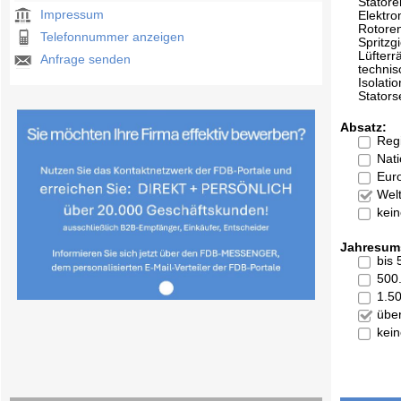
Statore
Impressum
Elektr
Rotore
Telefonnummer anzeigen
Spritzg
Lüfterr
Anfrage senden
technis
Isolatio
Stator
Absatz:
Reg
Nati
Eur
Welt
kei
Jahresum
bis
500
1.5
übe
kei