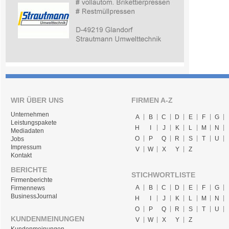
WIR ÜBER UNS
FIRMEN A-Z
Unternehmen
A
B
C
D
E
F
G
Leistungspakete
H
I
J
K
L
M
N
Mediadaten
O
P
Q
R
S
T
U
Jobs
Impressum
V
W
X
Y
Z
Kontakt
BERICHTE
STICHWORTLISTE
Firmenberichte
A
B
C
D
E
F
G
Firmennews
BusinessJournal
H
I
J
K
L
M
N
O
P
Q
R
S
T
U
KUNDENMEINUNGEN
V
W
X
Y
Z
Kundenmeinungen