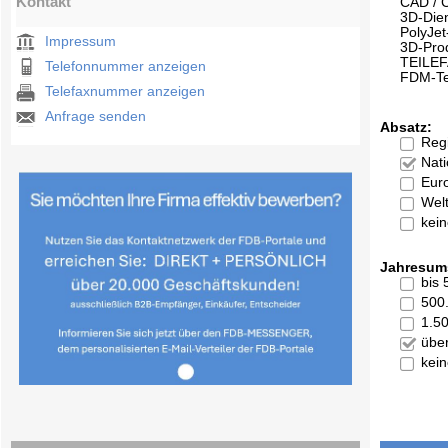
Kontakt
CAD / 
3D-Dien
PolyJet
Impressum
3D-Pro
TEILE
Telefonnummer anzeigen
FDM-Te
Telefaxnummer anzeigen
Anfrage senden
Absatz:
Reg
Nati
Eur
Welt
kei
Jahresum
bis
500
1.5
übe
kei