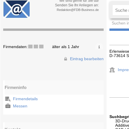
Wir sind gerne für Sie da!
Senden Sie Ihr Anliegen an:
Redaktion@FDB-Business.de
Suchen i
Firmendaten:
älter als 1 Jahr
Erlenwies
D-73614 S
Eintrag bearbeiten
Impr
Firmeninfo
Firmendetails
Messen
Suchbegri
3D-Dru
Additiv