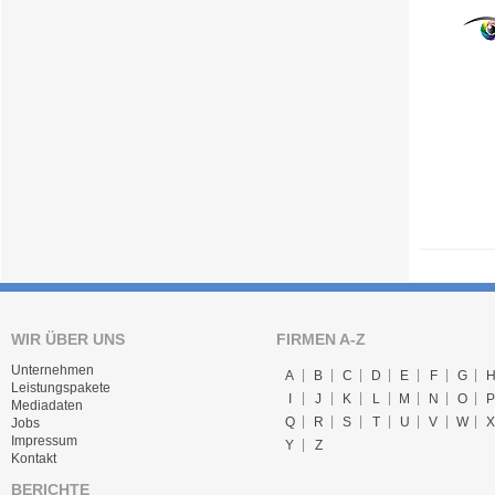
WIR ÜBER UNS
FIRMEN A-Z
Unternehmen
A
B
C
D
E
F
G
Leistungspakete
I
J
K
L
M
N
O
P
Mediadaten
Q
R
S
T
U
V
W
X
Jobs
Impressum
Y
Z
Kontakt
BERICHTE