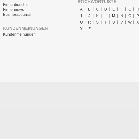
STICHWORTLISTE
Firmenberichte
A
B
C
D
E
F
G
Firmennews
BusinessJournal
I
J
K
L
M
N
O
P
Q
R
S
T
U
V
W
X
KUNDENMEINUNGEN
Y
Z
Kundenmeinungen