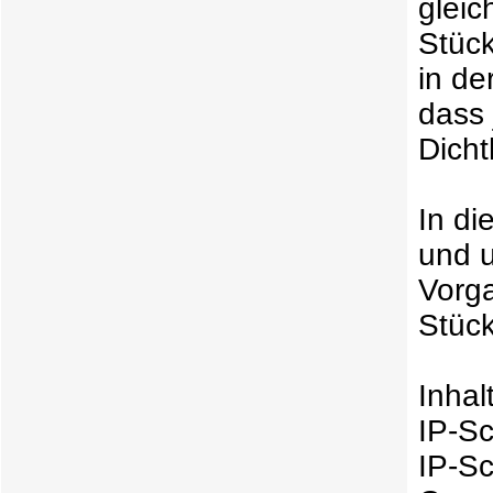
gleic
Stüc
in de
dass 
Dicht
In di
und u
Vorga
Stüc
Inhal
IP-Sc
IP-S