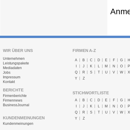
Anme
WIR ÜBER UNS
FIRMEN A-Z
Unternehmen
A
B
C
D
E
F
G
Leistungspakete
I
J
K
L
M
N
O
P
Mediadaten
Q
R
S
T
U
V
W
X
Jobs
Impressum
Y
Z
Kontakt
BERICHTE
STICHWORTLISTE
Firmenberichte
A
B
C
D
E
F
G
Firmennews
BusinessJournal
I
J
K
L
M
N
O
P
Q
R
S
T
U
V
W
X
KUNDENMEINUNGEN
Y
Z
Kundenmeinungen