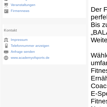
Veranstaltungen
Der F
Firmennews
perfe
Bis z
Kontakt
„BAL
Weite
Impressum
Telefonnummer anzeigen
Anfrage senden
Wähl
www.academyofsports.de
umfa
Fitne
Ernä
Coac
E-Sp
Fitn