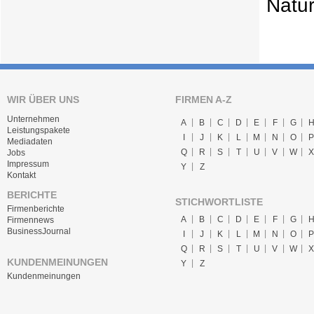
Natu
WIR ÜBER UNS
FIRMEN A-Z
Unternehmen
A
B
C
D
E
F
G
Leistungspakete
I
J
K
L
M
N
O
P
Mediadaten
Q
R
S
T
U
V
W
X
Jobs
Impressum
Y
Z
Kontakt
BERICHTE
STICHWORTLISTE
Firmenberichte
A
B
C
D
E
F
G
Firmennews
BusinessJournal
I
J
K
L
M
N
O
P
Q
R
S
T
U
V
W
X
KUNDENMEINUNGEN
Y
Z
Kundenmeinungen