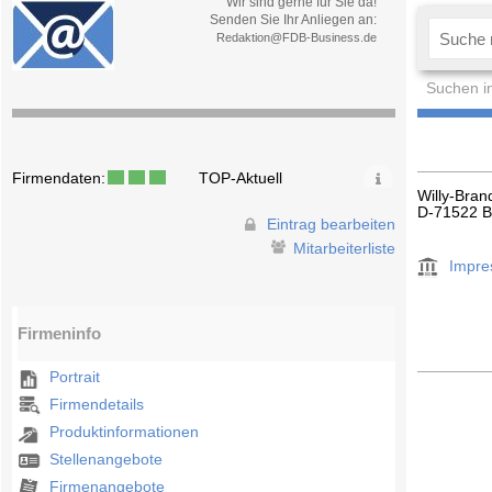
Wir sind gerne für Sie da!
Senden Sie Ihr Anliegen an:
Redaktion@FDB-Business.de
Suchen i
Firmendaten:
TOP-Aktuell
Willy-Bran
D-71522 
Eintrag bearbeiten
Mitarbeiterliste
Impr
Firmeninfo
Portrait
Firmendetails
Produktinformationen
Stellenangebote
Firmenangebote