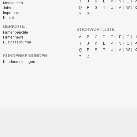
I
J
K
L
M
N
O
P
Mediadaten
Q
R
S
T
U
V
W
X
Jobs
Impressum
Y
Z
Kontakt
BERICHTE
STICHWORTLISTE
Firmenberichte
A
B
C
D
E
F
G
Firmennews
BusinessJournal
I
J
K
L
M
N
O
P
Q
R
S
T
U
V
W
X
KUNDENMEINUNGEN
Y
Z
Kundenmeinungen