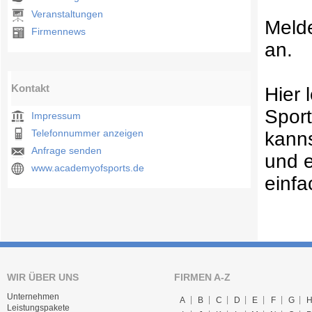
Veranstaltungen
Meld
Firmennews
an.
Kontakt
Hier 
Sport
Impressum
Telefonnummer anzeigen
kann
Anfrage senden
und e
www.academyofsports.de
einf
WIR ÜBER UNS
FIRMEN A-Z
Unternehmen
A
B
C
D
E
F
G
Leistungspakete