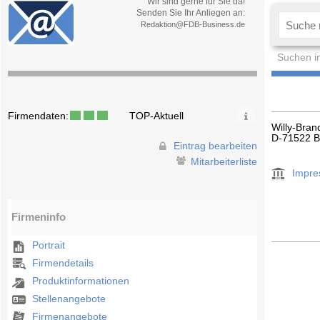
Wir sind gerne für Sie da!
Senden Sie Ihr Anliegen an:
Redaktion@FDB-Business.de
Suchen i
Firmendaten:
TOP-Aktuell
Willy-Bran
D-71522 
Eintrag bearbeiten
Mitarbeiterliste
Impr
Firmeninfo
Portrait
Firmendetails
Produktinformationen
Stellenangebote
Firmenangebote