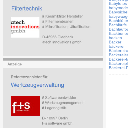
Babyfotos
babymod
Babysiche
babywaag
Bachblüte
Bachläufe
Bachlauf
Backbone
backen
Bäcker
bäckerei
Bäckereia
Bäckereie
Bäckerei-
Bäckereip
Anzeige
Bäckerei