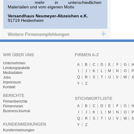
mehr in unterschiedlichen
Materialien und vom eigenen Motiv.
Versandhaus Neumeyer-Abzeichen e.K.
91719 Heidenheim
Weitere Firmenempfehlungen
WIR ÜBER UNS
FIRMEN A-Z
Unternehmen
A
B
C
D
E
F
G
Leistungspakete
I
J
K
L
M
N
O
P
Mediadaten
Q
R
S
T
U
V
W
X
Jobs
Impressum
Y
Z
Kontakt
BERICHTE
STICHWORTLISTE
Firmenberichte
A
B
C
D
E
F
G
Firmennews
BusinessJournal
I
J
K
L
M
N
O
P
Q
R
S
T
U
V
W
X
KUNDENMEINUNGEN
Y
Z
Kundenmeinungen