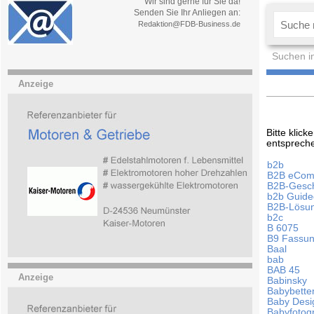
Wir sind gerne für Sie da!
Senden Sie Ihr Anliegen an:
Redaktion@FDB-Business.de
Suchen i
Anzeige
Bitte klic
entsprech
b2b
B2B eCom
B2B-Gesc
b2b Guided
B2B-Lösu
b2c
B 6075
B9 Fassu
Baal
bab
BAB 45
Anzeige
Babinsky
Babybette
Baby Des
Babyfotogr