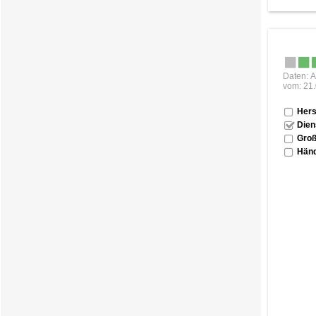
Daten: A
vom: 21
Hers
Dien
Groß
Händ