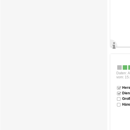
Daten: A
vom: 15
Hers
Dien
Groß
Händ