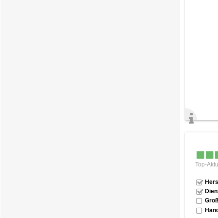
Top-Aktu
Hers
Dien
Groß
Händ