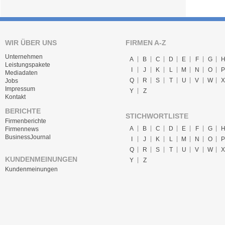
WIR ÜBER UNS
FIRMEN A-Z
Unternehmen
A
B
C
D
E
F
G
Leistungspakete
I
J
K
L
M
N
O
P
Mediadaten
Q
R
S
T
U
V
W
X
Jobs
Impressum
Y
Z
Kontakt
BERICHTE
STICHWORTLISTE
Firmenberichte
A
B
C
D
E
F
G
Firmennews
BusinessJournal
I
J
K
L
M
N
O
P
Q
R
S
T
U
V
W
X
KUNDENMEINUNGEN
Y
Z
Kundenmeinungen