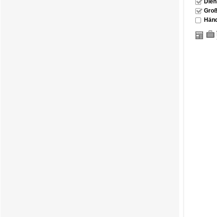
Dien
Groß
Händ