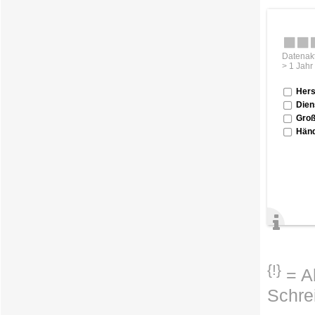
Datenakt
> 1 Jahr
Hers
Dien
Groß
Händ
{!}
= Ab
Schre