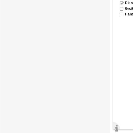
Dien
Groß
Händ