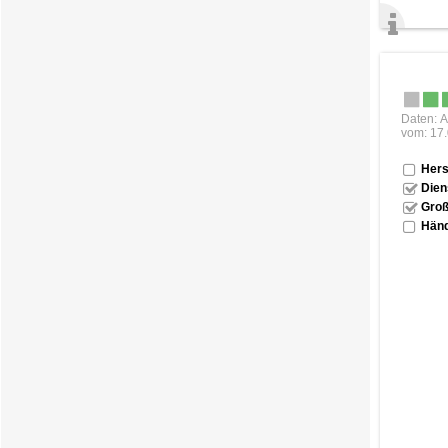
Daten: A
vom: 17
Hers
Dien
Groß
Händ