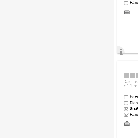
Händ
Datenakt
> 1 Jahr
Hers
Dien
Groß
Händ