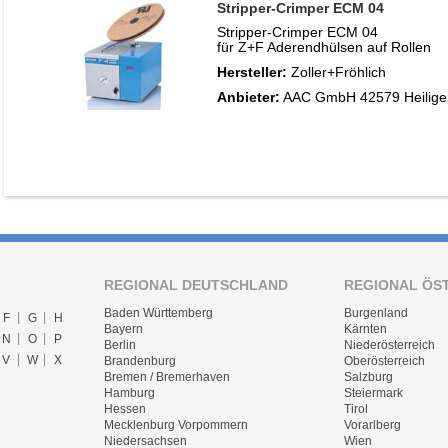
Stripper-Crimper ECM 04
Stripper-Crimper ECM 04
für Z+F Aderendhülsen auf Rollen
Hersteller:
Zoller+Fröhlich
Anbieter:
AAC GmbH 42579 Heilige
REGIONAL DEUTSCHLAND
REGIONAL ÖS
Baden Württemberg
Burgenland
F
G
H
Bayern
Kärnten
N
O
P
Berlin
Niederösterreich
V
W
X
Brandenburg
Oberösterreich
Bremen / Bremerhaven
Salzburg
Hamburg
Steiermark
Hessen
Tirol
Mecklenburg Vorpommern
Vorarlberg
Niedersachsen
Wien