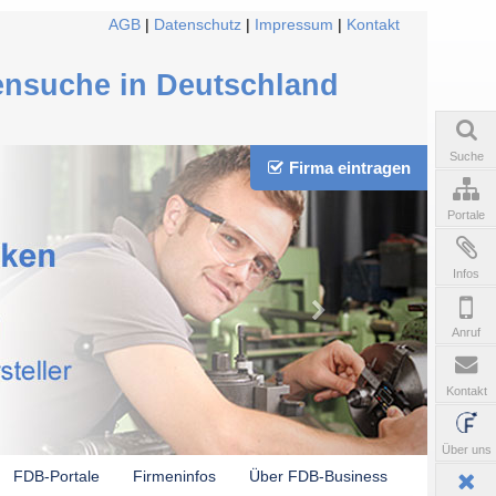
AGB
|
Datenschutz
|
Impressum
|
Kontakt
ensuche in Deutschland
Suche
Firma eintragen
Portale
Infos
Anruf
Kontakt
Über uns
FDB-Portale
Firmeninfos
Über FDB-Business