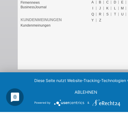
A
B
C
D
E
Firmennews
BusinessJournal
I
J
K
L
M
Q
R
S
T
U
KUNDENMEINUNGEN
Y
Z
Kundenmeinungen
Diese Seite nutzt Website-Tracking-Technologien 
ABLEHNEN
Powered by
&