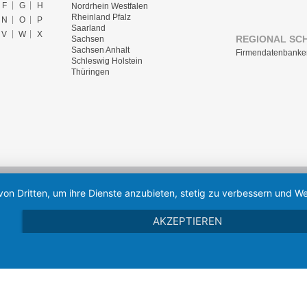
F
G
H
Nordrhein Westfalen
Rheinland Pfalz
N
O
P
Saarland
V
W
X
REGIONAL SC
Sachsen
Sachsen Anhalt
Firmendatenbanke
Schleswig Holstein
Thüringen
von Dritten, um ihre Dienste anzubieten, stetig zu verbessern und
AKZEPTIEREN