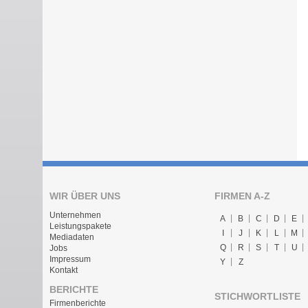
WIR ÜBER UNS
FIRMEN A-Z
Unternehmen
A
B
C
D
E
Leistungspakete
I
J
K
L
M
Mediadaten
Q
R
S
T
U
Jobs
Impressum
Y
Z
Kontakt
BERICHTE
STICHWORTLISTE
Firmenberichte