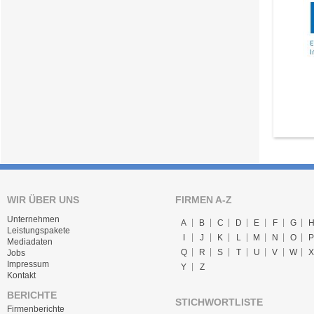
WIR ÜBER UNS
FIRMEN A-Z
Unternehmen
A
B
C
D
E
F
G
Leistungspakete
I
J
K
L
M
N
O
P
Mediadaten
Q
R
S
T
U
V
W
X
Jobs
Impressum
Y
Z
Kontakt
BERICHTE
STICHWORTLISTE
Firmenberichte