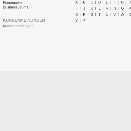
A
B
C
D
E
F
G
Firmennews
BusinessJournal
I
J
K
L
M
N
O
P
Q
R
S
T
U
V
W
X
KUNDENMEINUNGEN
Y
Z
Kundenmeinungen