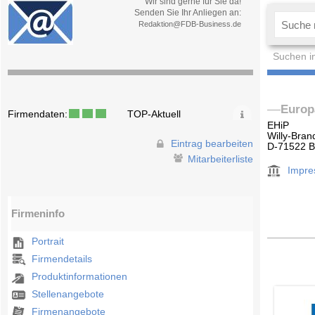
Wir sind gerne für Sie da!
Senden Sie Ihr Anliegen an:
Redaktion@FDB-Business.de
Suchen i
Europ
Firmendaten:
TOP-Aktuell
EHiP
Willy-Bran
Eintrag bearbeiten
D-71522 
Mitarbeiterliste
Impr
Firmeninfo
Portrait
Firmendetails
Produktinformationen
Stellenangebote
Firmenangebote