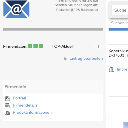
Wir sind gerne für Sie da!
Senden Sie Ihr Anliegen an:
Redaktion@FDB-Business.de
Suchen i
Firmendaten:
TOP-Aktuell
Koperniku
D-37603 H
Eintrag bearbeiten
Impr
Firmeninfo
Portrait
Firmendetails
Produktinformationen