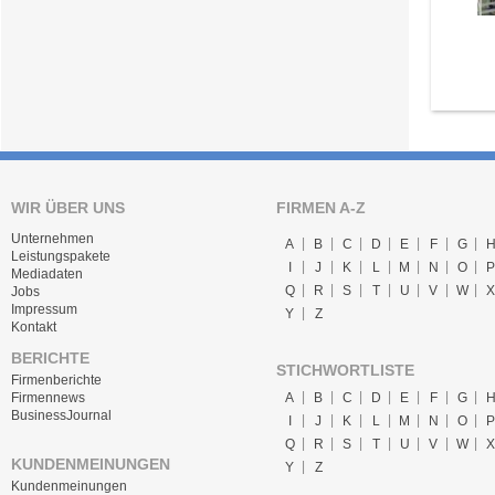
WIR ÜBER UNS
FIRMEN A-Z
Unternehmen
A
B
C
D
E
F
G
Leistungspakete
I
J
K
L
M
N
O
P
Mediadaten
Q
R
S
T
U
V
W
X
Jobs
Impressum
Y
Z
Kontakt
BERICHTE
STICHWORTLISTE
Firmenberichte
A
B
C
D
E
F
G
Firmennews
BusinessJournal
I
J
K
L
M
N
O
P
Q
R
S
T
U
V
W
X
KUNDENMEINUNGEN
Y
Z
Kundenmeinungen