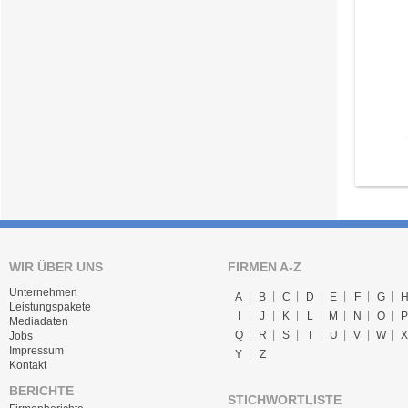
WIR ÜBER UNS
FIRMEN A-Z
Unternehmen
A
B
C
D
E
F
G
Leistungspakete
I
J
K
L
M
N
O
P
Mediadaten
Q
R
S
T
U
V
W
X
Jobs
Impressum
Y
Z
Kontakt
BERICHTE
STICHWORTLISTE