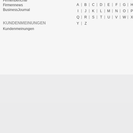
Firmenberichte
A
B
C
D
E
F
G
Firmennews
BusinessJournal
I
J
K
L
M
N
O
P
Q
R
S
T
U
V
W
X
KUNDENMEINUNGEN
Y
Z
Kundenmeinungen