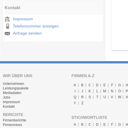
Kontakt
Impressum
Telefonnummer anzeigen
Anfrage senden
WIR ÜBER UNS
FIRMEN A-Z
Unternehmen
A
B
C
D
E
F
G
Leistungspakete
I
J
K
L
M
N
O
P
Mediadaten
Q
R
S
T
U
V
W
X
Jobs
Impressum
Y
Z
Kontakt
BERICHTE
STICHWORTLISTE
Firmenberichte
A
B
C
D
E
F
G
Firmennews