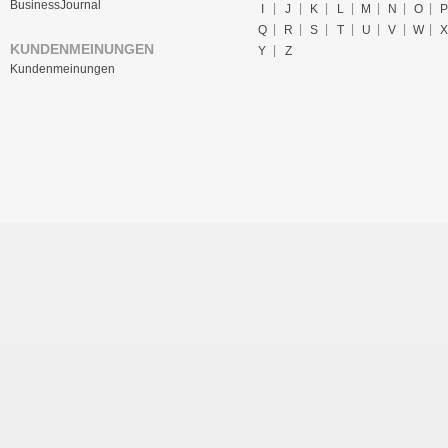
BusinessJournal
I
J
K
L
M
N
O
P
Q
R
S
T
U
V
W
X
KUNDENMEINUNGEN
Y
Z
Kundenmeinungen