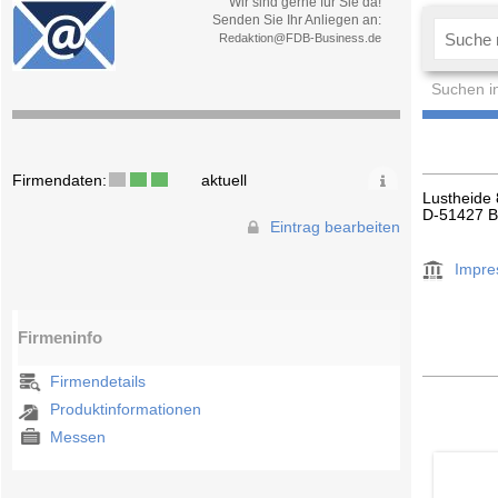
Wir sind gerne für Sie da!
Senden Sie Ihr Anliegen an:
Redaktion@FDB-Business.de
Suchen i
Firmendaten:
aktuell
Lustheide
D-51427 B
Eintrag bearbeiten
Impr
Firmeninfo
Firmendetails
Produktinformationen
Messen