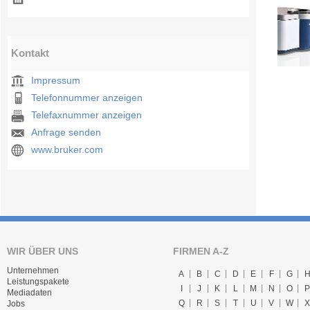
Kontakt
Impressum
Telefonnummer anzeigen
Telefaxnummer anzeigen
Anfrage senden
www.bruker.com
WIR ÜBER UNS
FIRMEN A-Z
Unternehmen
A
B
C
D
E
F
G
Leistungspakete
I
J
K
L
M
N
O
P
Mediadaten
Q
R
S
T
U
V
W
X
Jobs