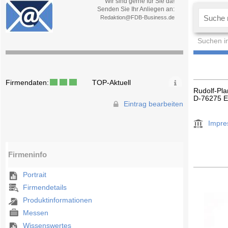
Wir sind gerne für Sie da!
Senden Sie Ihr Anliegen an:
Redaktion@FDB-Business.de
Suchen i
Firmendaten:
TOP-Aktuell
Rudolf-Pla
D-76275 Et
Eintrag bearbeiten
Impr
Firmeninfo
Portrait
Firmendetails
Produktinformationen
Messen
Wissenswertes