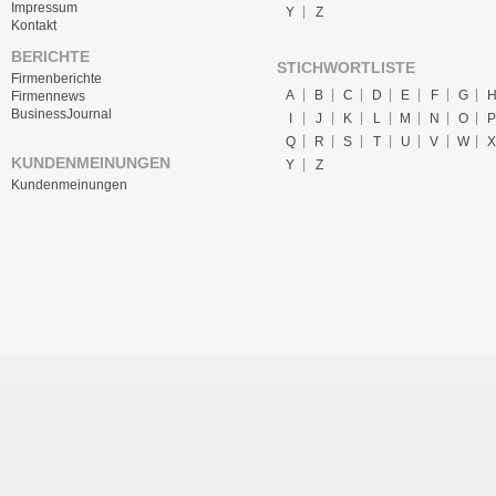
Impressum
Y
Z
Kontakt
BERICHTE
STICHWORTLISTE
Firmenberichte
A
B
C
D
E
F
G
Firmennews
BusinessJournal
I
J
K
L
M
N
O
P
Q
R
S
T
U
V
W
X
KUNDENMEINUNGEN
Y
Z
Kundenmeinungen