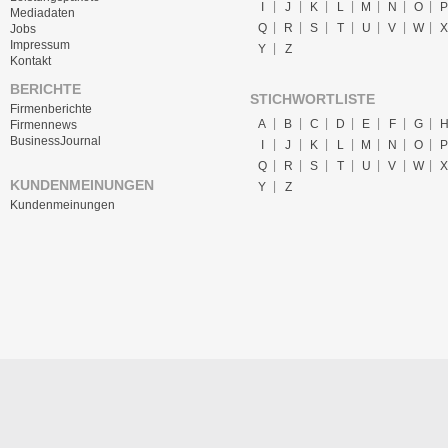
I
J
K
L
M
N
O
P
Mediadaten
Q
R
S
T
U
V
W
X
Jobs
Impressum
Y
Z
Kontakt
BERICHTE
STICHWORTLISTE
Firmenberichte
A
B
C
D
E
F
G
Firmennews
BusinessJournal
I
J
K
L
M
N
O
P
Q
R
S
T
U
V
W
X
KUNDENMEINUNGEN
Y
Z
Kundenmeinungen