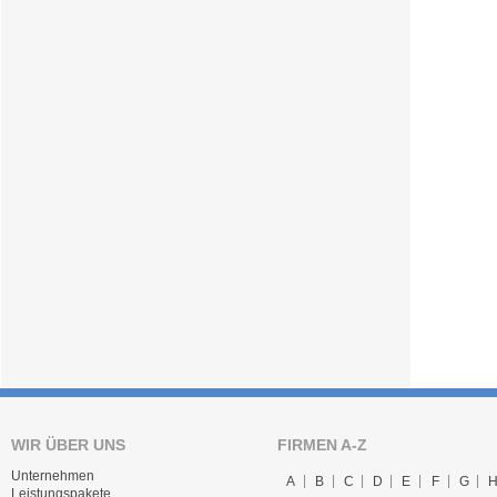
WIR ÜBER UNS
FIRMEN A-Z
Unternehmen
A
B
C
D
E
F
G
Leistungspakete