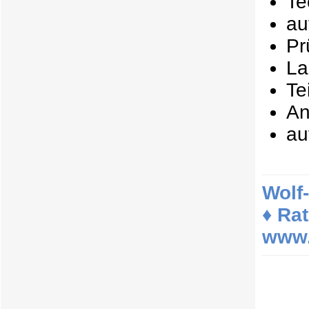
Te
au
Pr
La
Te
An
au
Wolf
♦ Ra
www.