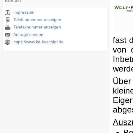
Kontakt
Impressum
Telefonnummer anzeigen
Telefaxnummer anzeigen
Anfrage senden
fast 
https://www.itd-kuechler.de
von 
Inbe
werde
Über
klei
Eige
abge
Auszu
Be