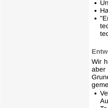
Un
Ha
"E
te
te
Entw
Wir h
aber 
Grun
geme
Ve
Au