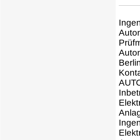
Inge
Auto
Prü
Auto
Berl
Kont
AUTO
Inbe
Elekt
Anla
Ingen
Elek