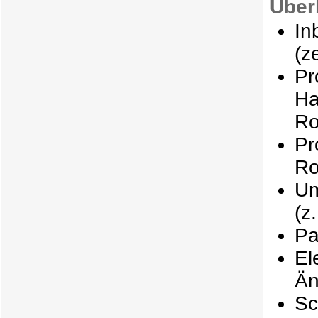
Über
I
(z
Pr
Ha
Ro
Pr
Ro
Um
(z
Pa
E
Än
Sc