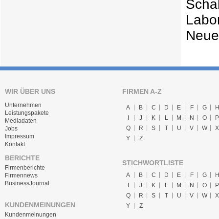
Scha
Labo
Neue
WIR ÜBER UNS
FIRMEN A-Z
Unternehmen
A
B
C
D
E
F
G
Leistungspakete
I
J
K
L
M
N
O
P
Mediadaten
Q
R
S
T
U
V
W
X
Jobs
Impressum
Y
Z
Kontakt
BERICHTE
STICHWORTLISTE
Firmenberichte
A
B
C
D
E
F
G
Firmennews
BusinessJournal
I
J
K
L
M
N
O
P
Q
R
S
T
U
V
W
X
KUNDENMEINUNGEN
Y
Z
Kundenmeinungen