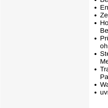
En
Ze
H
Be
Pr
oh
S
Me
T
Pa
Wa
uv