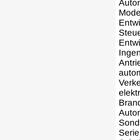
Auto
Mode
Entw
Ste
Entw
Inge
Antr
auto
Verk
elek
Bra
Aut
Sond
Seri