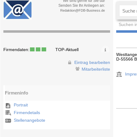
Wir sind gerne für Sie da!
Senden Sie Ihr Anliegen an:
Redaktion@FDB-Business.de
Suchen i
Firmendaten:
TOP-Aktuell
Westtange
D-55566 B
Eintrag bearbeiten
Mitarbeiterliste
Impr
Firmeninfo
Portrait
Firmendetails
Stellenangebote