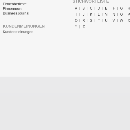
STICHWORTLISTE
Firmenberichte
A
B
C
D
E
F
G
Firmennews
BusinessJournal
I
J
K
L
M
N
O
P
Q
R
S
T
U
V
W
X
KUNDENMEINUNGEN
Y
Z
Kundenmeinungen