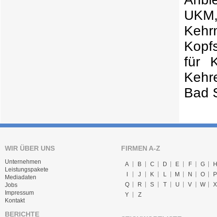
UKM,
Keh
Kopf
für 
Kehr
Bad 
WIR ÜBER UNS
FIRMEN A-Z
Unternehmen
A
B
C
D
E
F
G
Leistungspakete
I
J
K
L
M
N
O
P
Mediadaten
Q
R
S
T
U
V
W
X
Jobs
Impressum
Y
Z
Kontakt
BERICHTE