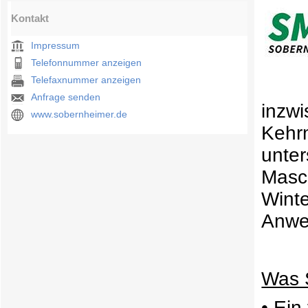
Kontakt
Impressum
Telefonnummer anzeigen
Telefaxnummer anzeigen
Anfrage senden
inz
www.sobernheimer.de
Kehr
unte
Masc
Win
Anwe
Was 
• Ein