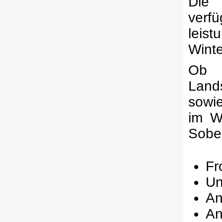
Die
verf
leis
Winte
Ob K
Land
sowi
im W
Sobe
Fr
Un
An
An