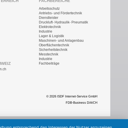
TERREICH
FACHBEREICHE
Arbeitsschutz
Antriebs- und Fördertechnik
Dienstleister
Druckluft- Hydraulik- Pneumatik
Elektrotechnik
Industrie
Lager & Logistik
Maschinen- und Anlagenbau
Oberflächentechnik
Sicherheitstechnik
Messtechnik
Industrie
HWEIZ
Fachbeiträge
n.ch
© 2026 ISDF Internet-Service GmbH
FDB-Business D/A/CH
 Werbung entsprechend den Interessen der Nutzer anzuzeigen.