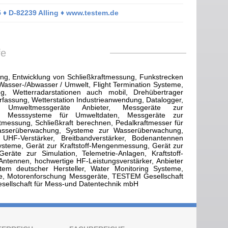
 ♦ D-82239 Alling ♦ www.testem.de
fe
ng, Entwicklung von Schließkraftmessung, Funkstrecken
Wasser-/Abwasser / Umwelt, Flight Termination Systeme,
, Wetterradarstationen auch mobil, Drehübertrager
fassung, Wetterstation Industrieanwendung, Datalogger,
n, Umweltmessgeräte Anbieter, Messgeräte zur
äte, Messsysteme für Umweltdaten, Messgeräte zur
tmessung, Schließkraft berechnen, Pedalkraftmesser für
wasserüberwachung, Systeme zur Wasserüberwachung,
 UHF-Verstärker, Breitbandverstärker, Bodenantennen
systeme, Gerät zur Kraftstoff-Mengenmessung, Gerät zur
eräte zur Simulation, Telemetrie-Anlagen, Kraftstoff-
z Antennen, hochwertige HF-Leistungsverstärker, Anbieter
tem deutscher Hersteller, Water Monitoring Systeme,
e, Motorenforschung Messgeräte, TESTEM Gesellschaft
esellschaft für Mess-und Datentechnik mbH