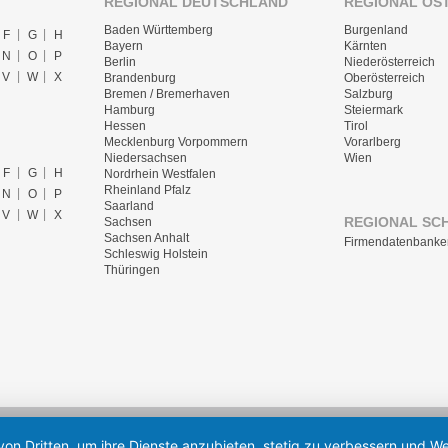
REGIONAL DEUTSCHLAND
REGIONAL ÖS
Baden Württemberg
Burgenland
F
G
H
Bayern
Kärnten
N
O
P
Berlin
Niederösterreich
V
W
X
Brandenburg
Oberösterreich
Bremen / Bremerhaven
Salzburg
Hamburg
Steiermark
Hessen
Tirol
Mecklenburg Vorpommern
Vorarlberg
Niedersachsen
Wien
F
G
H
Nordrhein Westfalen
Rheinland Pfalz
N
O
P
Saarland
V
W
X
REGIONAL SC
Sachsen
Sachsen Anhalt
Firmendatenbanke
Schleswig Holstein
Thüringen
von Dritten, um ihre Dienste anzubieten, stetig zu verbessern und