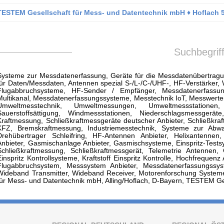
TESTEM Gesellschaft für Mess- und Datentechnik mbH ♦ Hoflach 5
Suchbegrif
Systeme zur Messdatenerfassung, Geräte für die Messdatenübertragu
für Daten/Messdaten, Antennen spezial S-/L-/C-/UHF-, HF-Verstärker, 
Flugabbruchsysteme, HF-Sender / Empfänger, Messdatenerfassung
Multikanal, Messdatenerfassungssysteme, Messtechnik IoT, Messwerter
Umweltmesstechnik, Umweltmessungen, Umweltmessstatione
Sauerstoffsättigung, Windmessstationen, Niederschlagsmessger
Kraftmessung, Schließkraftmessgeräte deutscher Anbieter, Schließkraf
KFZ, Bremskraftmessung, Industriemesstechnik, Systeme zur Ab
Drehübertrager Schleifring, HF-Antennen Anbieter, Helixantennen,
Anbieter, Gasmischanlage Anbieter, Gasmischsysteme, Einspritz-Test
Schließkraftmessung, Schließkraftmessgerät, Telemetrie Antennen, G
Einspritz Kontrollsysteme, Kraftstoff Einspritz Kontrolle, Hochfrequen
Flugabbruchsystem, Messsystem Anbieter, Messdatenerfassungssys
Wideband Transmitter, Wideband Receiver, Motorenforschung System
für Mess- und Datentechnik mbH, Alling/Hoflach, D-Bayern, TESTEM G