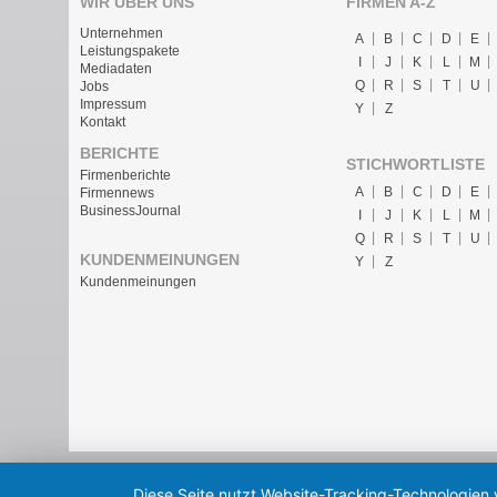
WIR ÜBER UNS
FIRMEN A-Z
Unternehmen
A
B
C
D
E
Leistungspakete
I
J
K
L
M
Mediadaten
Q
R
S
T
U
Jobs
Impressum
Y
Z
Kontakt
BERICHTE
STICHWORTLISTE
Firmenberichte
A
B
C
D
E
Firmennews
BusinessJournal
I
J
K
L
M
Q
R
S
T
U
KUNDENMEINUNGEN
Y
Z
Kundenmeinungen
Diese Seite nutzt Website-Tracking-Technologien 