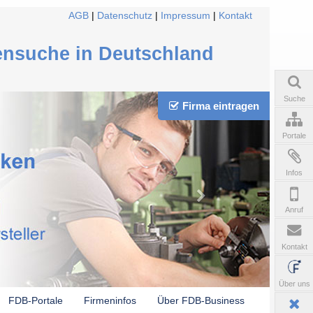
AGB
|
Datenschutz
|
Impressum
|
Kontakt
ensuche in Deutschland
Suche
Firma eintragen
Portale
Infos
Anruf
Kontakt
Über uns
FDB-Portale
Firmeninfos
Über FDB-Business