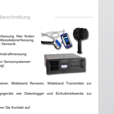
sbeschreibung
fassung. Hier finden
essdatenerfassung,
e Sensorik.
remskraftmessung
ien Sensorsystemen
ng)
eiver, Wideband Receiver, Wideband Transmitter zur
ngsgeräte wie Datenlogger und Einhubtriebwerke zur
men Sie Kontakt auf.