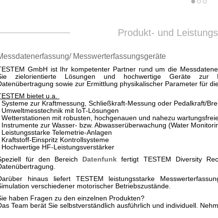
Produkt- und Leistung
Messdatenerfassung/ Messwerterfassungsgeräte
TESTEM GmbH ist Ihr kompetenter Partner rund um die Messdatener
Sie zielorientierte Lösungen und hochwertige Geräte zur M
Datenübertragung sowie zur Ermittlung physikalischer Parameter für di
TESTEM bietet u.a.
• Systeme zur Kraftmessung, Schließkraft-Messung oder Pedalkraft/B
• Umweltmesstechnik mit IoT-Lösungen
• Wetterstationen mit robusten, hochgenauen und nahezu wartungsfre
• Instrumente zur Wasser- bzw. Abwasserüberwachung (Water Monitori
• Leistungsstarke Telemetrie-Anlagen
• Kraftstoff-Einspritz Kontrollsysteme
• Hochwertige HF-Leistungsverstärker
Speziell für den Bereich
Datenfunk
fertigt TESTEM Diversity Rec
Datenübertragung.
Darüber hinaus liefert TESTEM leistungsstarke Messwerterfassu
Simulation verschiedener motorischer Betriebszustände.
Sie haben Fragen zu den einzelnen Produkten?
Das Team berät Sie selbstverständlich ausführlich und individuell. Neh