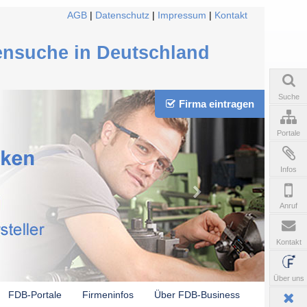
AGB
|
Datenschutz
|
Impressum
|
Kontakt
ensuche in Deutschland
Suche
Firma eintragen
Portale
Infos
Anruf
Kontakt
Über uns
FDB-Portale
Firmeninfos
Über FDB-Business