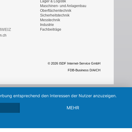
Lager & Logistik
Maschinen- und Anlagenbau
Oberflächentechnik
Sicherheitstechnik
Messtechnik
Industrie
HWEIZ
Fachbeiträge
n.ch
© 2026 ISDF Internet-Service GmbH
FDB-Business D/A/CH
 Werbung entsprechend den Interessen der Nutzer anzuzeigen.
MEHR