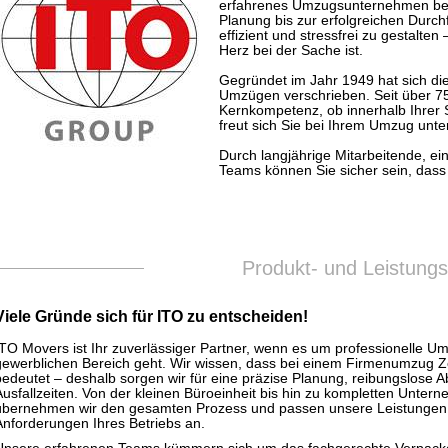
erfahrenes Umzugsunternehmen begl
Planung bis zur erfolgreichen Durch
effizient und stressfrei zu gestalten
Herz bei der Sache ist.
Gegründet im Jahr 1949 hat sich di
Umzügen verschrieben. Seit über 
Kernkompetenz, ob innerhalb Ihrer 
freut sich Sie bei Ihrem Umzug unte
Durch langjährige Mitarbeitende, ei
Teams können Sie sicher sein, dass
Produkt- und Leistung
Viele Gründe sich für ITO zu entscheiden!
ITO Movers ist Ihr zuverlässiger Partner, wenn es um professionelle U
gewerblichen Bereich geht. Wir wissen, dass bei einem Firmenumzug Ze
bedeutet – deshalb sorgen wir für eine präzise Planung, reibungslose 
Ausfallzeiten. Von der kleinen Büroeinheit bis hin zu kompletten Unte
übernehmen wir den gesamten Prozess und passen unsere Leistungen i
Anforderungen Ihres Betriebs an.