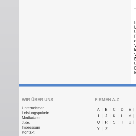
WIR ÜBER UNS
FIRMEN A-Z
Unternehmen
A
B
C
D
E
Leistungspakete
I
J
K
L
M
Mediadaten
Q
R
S
T
U
Jobs
Impressum
Y
Z
Kontakt