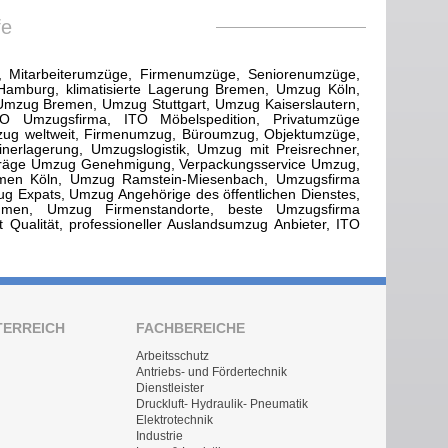
fe
on, Mitarbeiterumzüge, Firmenumzüge, Seniorenumzüge,
Hamburg, klimatisierte Lagerung Bremen, Umzug Köln,
mzug Bremen, Umzug Stuttgart, Umzug Kaiserslautern,
O Umzugsfirma, ITO Möbelspedition, Privatumzüge
zug weltweit, Firmenumzug, Büroumzug, Objektumzüge,
nerlagerung, Umzugslogistik, Umzug mit Preisrechner,
träge Umzug Genehmigung, Verpackungsservice Umzug,
hmen Köln, Umzug Ramstein-Miesenbach, Umzugsfirma
 Expats, Umzug Angehörige des öffentlichen Dienstes,
ehmen, Umzug Firmenstandorte, beste Umzugsfirma
 Qualität, professioneller Auslandsumzug Anbieter, ITO
TERREICH
FACHBEREICHE
Arbeitsschutz
Antriebs- und Fördertechnik
Dienstleister
Druckluft- Hydraulik- Pneumatik
Elektrotechnik
Industrie