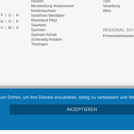
Hessen
Tirol
Mecklenburg Vorpommern
Vorarlberg
Niedersachsen
Wien
F
G
H
Nordrhein Westfalen
Rheinland Pfalz
N
O
P
Saarland
V
W
X
REGIONAL SC
Sachsen
Sachsen Anhalt
Firmendatenbanke
Schleswig Holstein
Thüringen
von Dritten, um ihre Dienste anzubieten, stetig zu verbessern und
AKZEPTIEREN