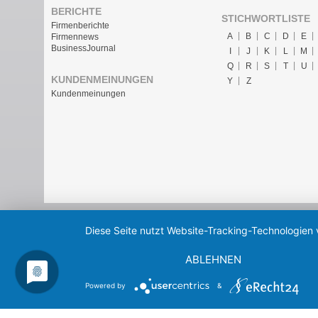
BERICHTE
STICHWORTLISTE
Firmenberichte
A
B
C
D
E
Firmennews
BusinessJournal
I
J
K
L
M
Q
R
S
T
U
KUNDENMEINUNGEN
Y
Z
Kundenmeinungen
Diese Seite nutzt Website-Tracking-Technologien 
ABLEHNEN
Powered by
&