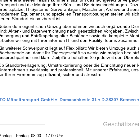
Unsere erfahrenen Teams kümmern sich um das fachgerechte Verpacke
Transport und die Montage Ihrer Büro- und Betriebseinrichtungen. Daz
Arbeitsplätze, IT-Systeme, Serveranlagen, Maschinen, Archive und sens
modernem Equipment und speziellen Transportlösungen stellen wir sich
neuen Standort einsatzbereit ist.
Neben dem eigentlichen Umzug übernehmen wir auch ergänzende Diens
sind: Akten- und Datenvernichtung nach gesetzlichen Vorgaben, Zwisc
Entsorgung und Entrümpelung alter Bestände sowie die komplette Mo
arbeiten wir eng mit Ihrer internen IT und den Facility-Teams zusamm
Ein weiterer Schwerpunkt liegt auf Flexibilität: Wir bieten Umzüge auc
Wochenende an, damit Ihr Tagesgeschäft so wenig wie möglich beeinträc
Ansprechpartner und klare Zeitpläne behalten Sie jederzeit den Überbli
Ob Standortverlagerung, Umstrukturierung oder die Einrichtung neuer 
Unternehmen zuverlässig und professionell. Mit unserer Erfahrung,
wir Ihren Firmenumzug effizient, sicher und stressfrei.
ITO Möbeltransport GmbH ♦ Damaschkestr. 31 ♦ D-28307 Bremen 
Geschäftszei
Montag – Freitag: 08:00 – 17:00 Uhr