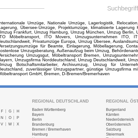
Suchbegrif
Internationale Umzüge, Nationale Umzüge, Lagerlogistik, Relocati
Lagerung, Übersee-Umzüge, Projektumzüge, klimatisierte Lagerung 
Umzug Frankfurt, Umzug Hamburg, Umzug München, Umzug Berlin, U
ITO Möbeltransport, ITO Movers, Umzugsunternehmen ITO, IT
deutschlandweit, Privatumzüge Europa, Umzug Übersee, Auslandsum
Versetzungsumzüge für Beamte, Einlagerung, Möbellagerung, Contai
kostenlose Umzugsberatung, Außenaufzug beim Umzug, Behördenan
Versicherung Umzugsgut, Möbeltransport Bremen, Umzugsunterne
Bayern, Umzugsfirma Norddeutschland, Umzug Deutschlandweit, Umzug
Umzug Botschaftsmitarbeiter, Archivumzug, Umzug für Untern
Deutschland, zuverlässiger Umzugspartner, günstige Umzugsfirma mit
Möbeltransport GmbH, Bremen, D-Bremen/Bremerhaven
REGIONAL DEUTSCHLAND
REGIONAL ÖS
Baden Württemberg
Burgenland
F
G
H
Bayern
Kärnten
N
O
P
Berlin
Niederösterreich
V
W
X
Brandenburg
Oberösterreich
Bremen / Bremerhaven
Salzburg
Hamburg
Steiermark