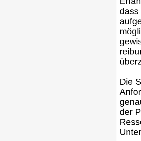
Erfah
dass 
aufge
mögli
gewi
reib
über
Die S
Anfor
genau
der P
Resso
Unter