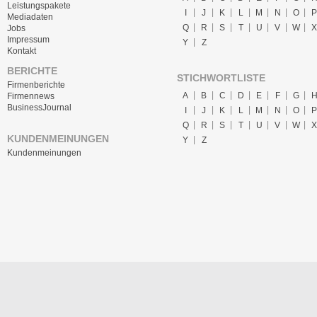
Leistungspakete
I
J
K
L
M
N
O
P
Mediadaten
Q
R
S
T
U
V
W
X
Jobs
Impressum
Y
Z
Kontakt
BERICHTE
STICHWORTLISTE
Firmenberichte
A
B
C
D
E
F
G
Firmennews
BusinessJournal
I
J
K
L
M
N
O
P
Q
R
S
T
U
V
W
X
KUNDENMEINUNGEN
Y
Z
Kundenmeinungen