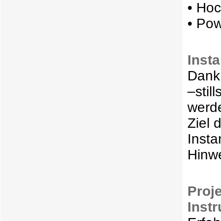
• Ho
• Po
Inst
Dank 
–stil
werde
Ziel 
Insta
Hinwe
Proj
Inst