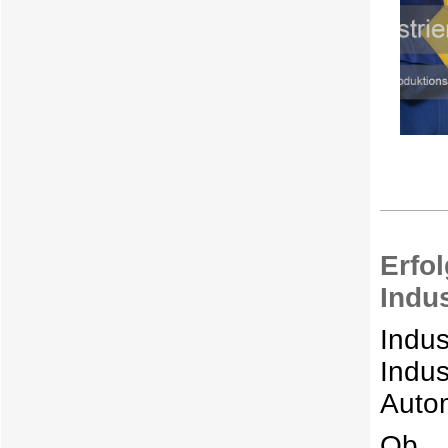
Erfo
Indus
Indu
Indu
Auto
Ob I