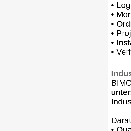
• Log
• Mo
• Or
• Pr
• Ins
• Ver
Indu
BIMON
unter
Indus
Darau
• Qua