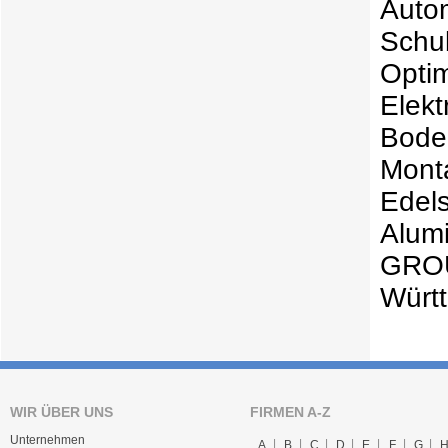
Aut
Schu
Opt
Ele
Bode
Mont
Ede
Alum
GROU
Würt
WIR ÜBER UNS
FIRMEN A-Z
Unternehmen
A
B
C
D
E
F
G