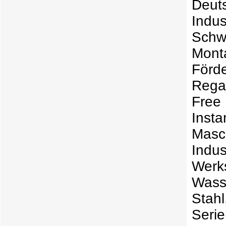
Deuts
Indu
Schw
Mont
För
Rega
Fre
Inst
Masc
Indu
Wer
Wass
Stahl
Seri