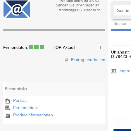
Wir sind gerne für Sie da!
Senden Sie Ihr Anliegen an:
Redaktion@FDB-Business.de
Suchen i
Firmendaten:
TOP-Aktuell
Uhlandstr.
D-79423 H
Eintrag bearbeiten
Impr
Firmeninfo
Portrait
Firmendetails
Produktinformationen