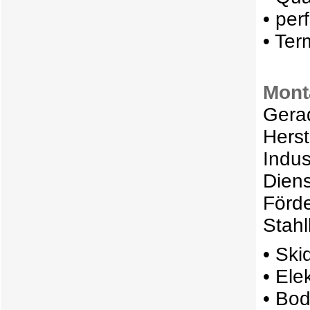
• per
• Ter
Mont
Gerad
Herst
Indus
Diens
Förde
Stahl
• Ski
• El
• Bo