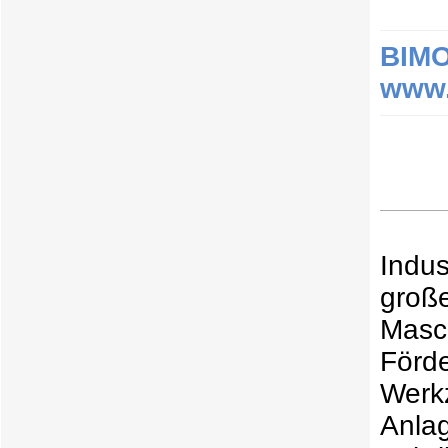
BIMO
www.
Indus
gro
Masc
För
Werk
Anl