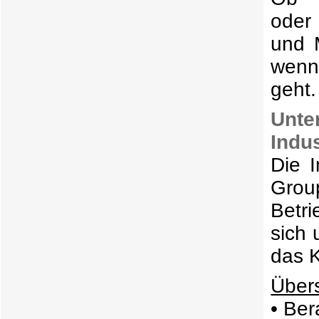
oder 
und 
wenn 
geht.
Unte
Indu
Die 
Grou
Betri
sich 
das 
Übers
• Ber