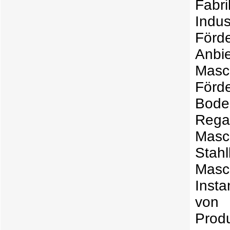
Fabr
Indu
Förde
Anb
Mas
För
Bod
Reg
Masc
Stah
Mas
Inst
von
Prod