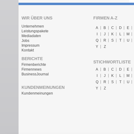
WIR ÜBER UNS
FIRMEN A-Z
Unternehmen
A
B
C
D
E
Leistungspakete
I
J
K
L
M
Mediadaten
Q
R
S
T
U
Jobs
Impressum
Y
Z
Kontakt
BERICHTE
STICHWORTLISTE
Firmenberichte
A
B
C
D
E
Firmennews
BusinessJournal
I
J
K
L
M
Q
R
S
T
U
KUNDENMEINUNGEN
Y
Z
Kundenmeinungen