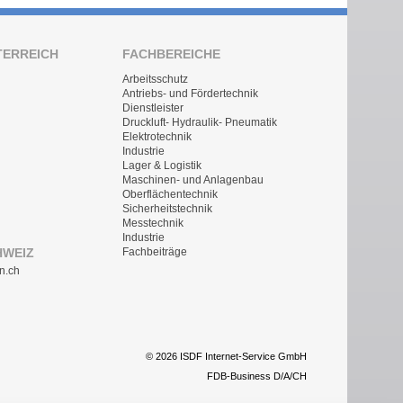
TERREICH
FACHBEREICHE
Arbeitsschutz
Antriebs- und Fördertechnik
Dienstleister
Druckluft- Hydraulik- Pneumatik
Elektrotechnik
Industrie
Lager & Logistik
Maschinen- und Anlagenbau
Oberflächentechnik
Sicherheitstechnik
Messtechnik
Industrie
HWEIZ
Fachbeiträge
n.ch
© 2026 ISDF Internet-Service GmbH
FDB-Business D/A/CH