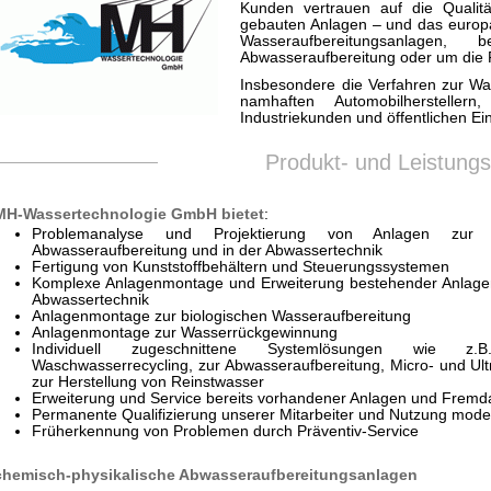
Kunden vertrauen auf die Qualit
gebauten Anlagen – und das europa
Wasseraufbereitungsanlagen
Abwasseraufbereitung oder um die 
Insbesondere die Verfahren zur W
namhaften Automobilhersteller
Industriekunden und öffentlichen Ei
Produkt- und Leistung
MH-Wassertechnologie GmbH bietet
:
Problemanalyse und Projektierung von Anlagen zur Wa
Abwasseraufbereitung und in der Abwassertechnik
Fertigung von Kunststoffbehältern und Steuerungssystemen
Komplexe Anlagenmontage und Erweiterung bestehender Anlage
Abwassertechnik
Anlagenmontage zur biologischen Wasseraufbereitung
Anlagenmontage zur Wasserrückgewinnung
Individuell zugeschnittene Systemlösungen wie 
Waschwasserrecycling, zur Abwasseraufbereitung, Micro- und Ultra
zur Herstellung von Reinstwasser
Erweiterung und Service bereits vorhandener Anlagen und Frem
Permanente Qualifizierung unserer Mitarbeiter und Nutzung mode
Früherkennung von Problemen durch Präventiv-Service
chemisch-physikalische Abwasseraufbereitungsanlagen