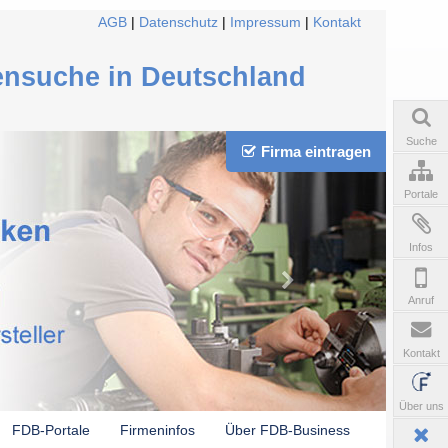
AGB
|
Datenschutz
|
Impressum
|
Kontakt
ensuche in Deutschland
Suche
Firma eintragen
Portale
Infos
Anruf
Kontakt
Über uns
FDB-Portale
Firmeninfos
Über FDB-Business