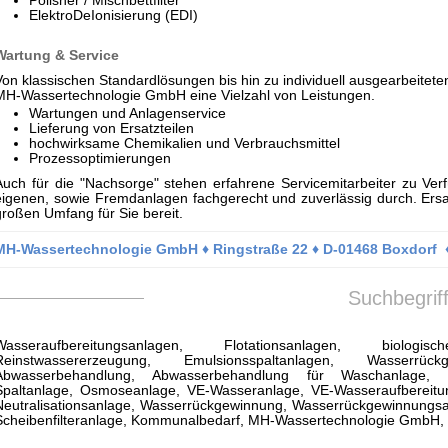
Polisher / Mischbettfilter
ElektroDeIonisierung (EDI)
Wartung & Service
Von klassischen Standardlösungen bis hin zu individuell ausgearbeiteten
MH-Wassertechnologie GmbH eine Vielzahl von Leistungen.
Wartungen und Anlagenservice
Lieferung von Ersatzteilen
hochwirksame Chemikalien und Verbrauchsmittel
Prozessoptimierungen
Auch für die "Nachsorge" stehen erfahrene Servicemitarbeiter zu Ve
eigenen, sowie Fremdanlagen fachgerecht und zuverlässig durch. Ersa
großen Umfang für Sie bereit.
MH-Wassertechnologie GmbH ♦ Ringstraße 22 ♦ D-01468 Boxdorf
Suchbegrif
Wasseraufbereitungsanlagen, Flotationsanlagen, biologis
Reinstwassererzeugung, Emulsionsspaltanlagen, Wasserrückg
Abwasserbehandlung, Abwasserbehandlung für Waschanlage, Ch
Spaltanlage, Osmoseanlage, VE-Wasseranlage, VE-Wasseraufbereit
Neutralisationsanlage, Wasserrückgewinnung, Wasserrückgewinnungsanl
Scheibenfilteranlage, Kommunalbedarf, MH-Wassertechnologie GmbH,