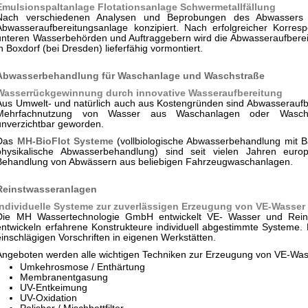
Emulsionspaltanlage Flotationsanlage Schwermetallfällung
Nach verschiedenen Analysen und Beprobungen des Abwassers w
Abwasseraufbereitungsanlage konzipiert. Nach erfolgreicher Korres
unteren Wasserbehörden und Auftraggebern wird die Abwasseraufbere
in Boxdorf (bei Dresden) lieferfähig vormontiert.
Abwasserbehandlung für Waschanlage und Waschstraße
Wasserrückgewinnung durch innovative Wasseraufbereitung
Aus Umwelt- und natürlich auch aus Kostengründen sind Abwasseraufb
Mehrfachnutzung von Wasser aus Waschanlagen oder Waschs
unverzichtbar geworden.
Das
MH-BioFlot Systeme
(vollbiologische Abwasserbehandlung mit 
physikalische Abwasserbehandlung) sind seit vielen Jahren europ
Behandlung von Abwässern aus beliebigen Fahrzeugwaschanlagen.
Reinstwasseranlagen
Individuelle Systeme zur zuverlässigen Erzeugung von VE-Wasser
Die MH Wassertechnologie GmbH entwickelt VE- Wasser und Rein
entwickeln erfahrene Konstrukteure individuell abgestimmte Systeme. 
einschlägigen Vorschriften in eigenen Werkstätten.
Angeboten werden alle wichtigen Techniken zur Erzeugung von VE-Was
Umkehrosmose / Enthärtung
Membranentgasung
UV-Entkeimung
UV-Oxidation