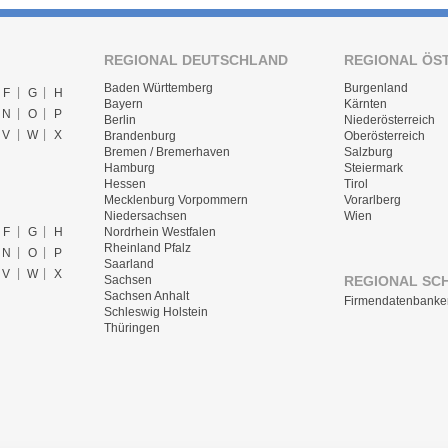
REGIONAL DEUTSCHLAND
REGIONAL ÖS
Baden Württemberg
Burgenland
F
G
H
Bayern
Kärnten
N
O
P
Berlin
Niederösterreich
V
W
X
Brandenburg
Oberösterreich
Bremen / Bremerhaven
Salzburg
Hamburg
Steiermark
Hessen
Tirol
Mecklenburg Vorpommern
Vorarlberg
Niedersachsen
Wien
F
G
H
Nordrhein Westfalen
Rheinland Pfalz
N
O
P
Saarland
V
W
X
REGIONAL SC
Sachsen
Sachsen Anhalt
Firmendatenbanke
Schleswig Holstein
Thüringen