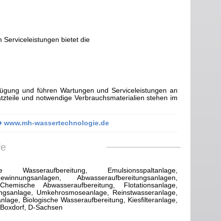
 Serviceleistungen bietet die
rfügung und führen Wartungen und Serviceleistungen an
tzteile und notwendige Verbrauchsmaterialien stehen im
 ♦ www.mh-wassertechnologie.de
fe
che Wasseraufbereitung, Emulsionsspaltanlage,
ewinnungsanlagen, Abwasseraufbereitungsanlagen,
emische Abwasseraufbereitung, Flotationsanlage,
ungsanlage, Umkehrosmoseanlage, Reinstwasseranlage,
age, Biologische Wasseraufbereitung, Kiesfilteranlage,
 Boxdorf, D-Sachsen