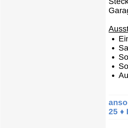
Stec
Garag
Ausst
Ei
Sa
So
So
Au
anso
25 ♦