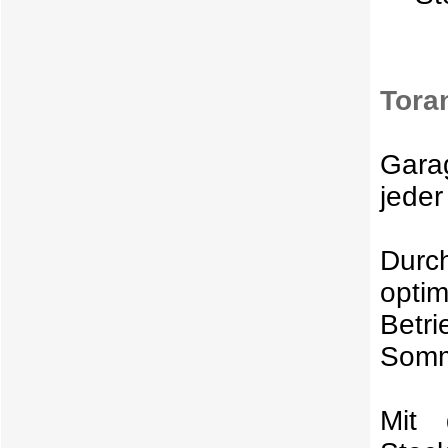
Tora
Gara
jeder
Durc
opti
Betr
Somme
Mit 