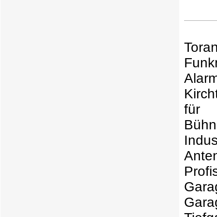
Tora
Funk
Ala
Kirc
für
Büh
Indu
Ante
Prof
Garag
Gara