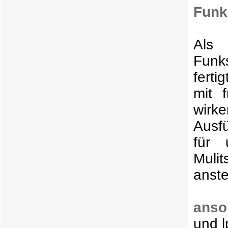
Funk
Als
Funk
fert
mit 
wirk
Ausf
für 
Mulit
anst
anso
und 