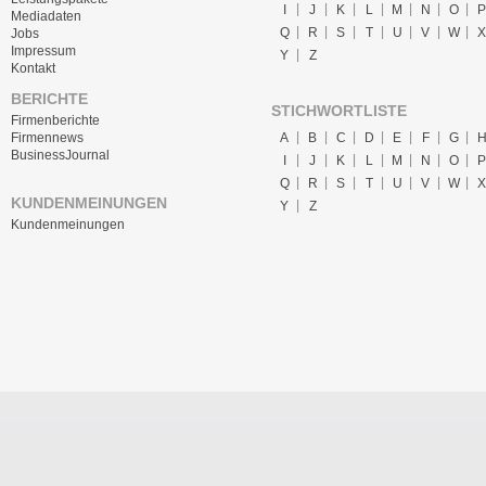
I
J
K
L
M
N
O
P
Mediadaten
Q
R
S
T
U
V
W
X
Jobs
Impressum
Y
Z
Kontakt
BERICHTE
STICHWORTLISTE
Firmenberichte
A
B
C
D
E
F
G
Firmennews
BusinessJournal
I
J
K
L
M
N
O
P
Q
R
S
T
U
V
W
X
KUNDENMEINUNGEN
Y
Z
Kundenmeinungen