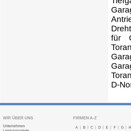
Tief
Gara
Antr
Dreht
für 
Tora
Gara
Gara
Tora
D-No
WIR ÜBER UNS
FIRMEN A-Z
Unternehmen
A
B
C
D
E
F
G
Leistungspakete