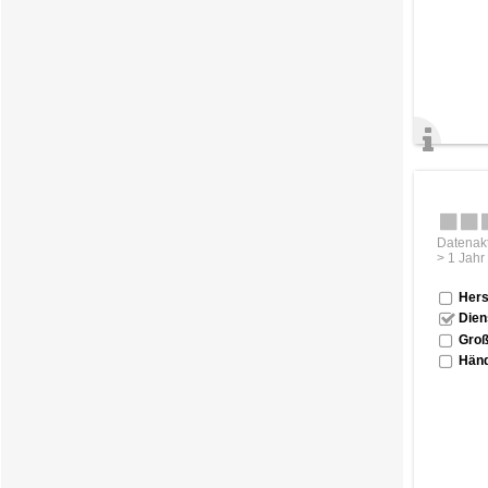
Datenakt
> 1 Jahr
Hers
Dien
Groß
Händ