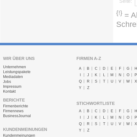
Seite:
{!}
= Ab
Schre
WIR ÜBER UNS
FIRMEN A-Z
Unternehmen
A
B
C
D
E
F
G
Leistungspakete
I
J
K
L
M
N
O
P
Mediadaten
Q
R
S
T
U
V
W
X
Jobs
Impressum
Y
Z
Kontakt
BERICHTE
STICHWORTLISTE
Firmenberichte
A
B
C
D
E
F
G
Firmennews
BusinessJournal
I
J
K
L
M
N
O
P
Q
R
S
T
U
V
W
X
KUNDENMEINUNGEN
Y
Z
Kundenmeinungen