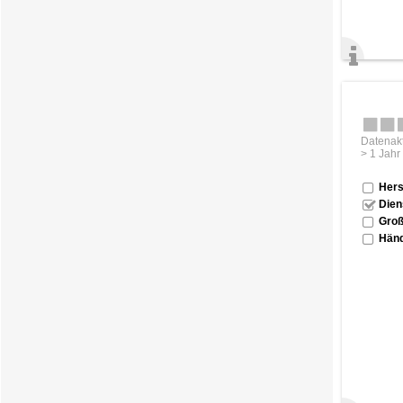
Datenakt
> 1 Jahr
Hers
Dien
Groß
Händ