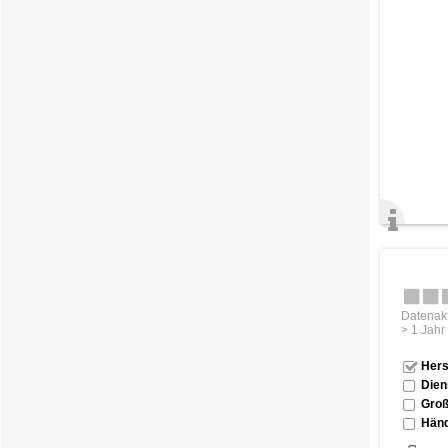
Datenakt
> 1 Jahr
Hers
Dien
Groß
Händ