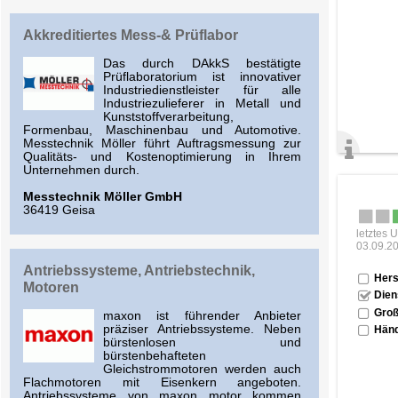
Akkreditiertes Mess-& Prüflabor
Das durch DAkkS bestätigte
Prüflaboratorium ist innovativer
Industriedienstleister für alle
Industriezulieferer in Metall und
Kunststoffverarbeitung,
Formenbau, Maschinenbau und Automotive.
Messtechnik Möller führt Auftragsmessung zur
Qualitäts- und Kostenoptimierung in Ihrem
Unternehmen durch.
Messtechnik Möller GmbH
36419 Geisa
letztes 
03.09.2
Antriebssysteme, Antriebstechnik,
Hers
Motoren
Dien
Groß
maxon ist führender Anbieter
präziser Antriebssysteme. Neben
Händ
bürstenlosen und
bürstenbehafteten
Gleichstrommotoren werden auch
Flachmotoren mit Eisenkern angeboten.
Antriebssysteme von maxon motor kommen