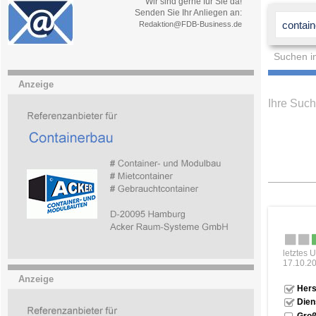
Wir sind gerne für Sie da!
Senden Sie Ihr Anliegen an:
Redaktion@FDB-Business.de
Suchen i
Anzeige
Ihre Suc
letztes 
17.10.2
Anzeige
Hers
Dien
Groß