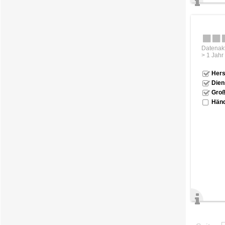
Datenakt
> 1 Jahr
Hers
Dien
Groß
Händ