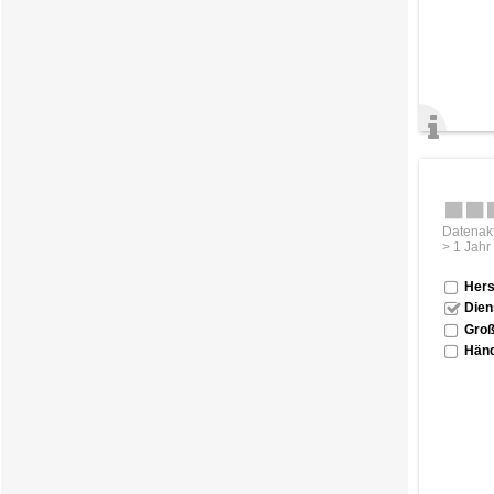
Datenakt
> 1 Jahr
Hers
Dien
Groß
Händ