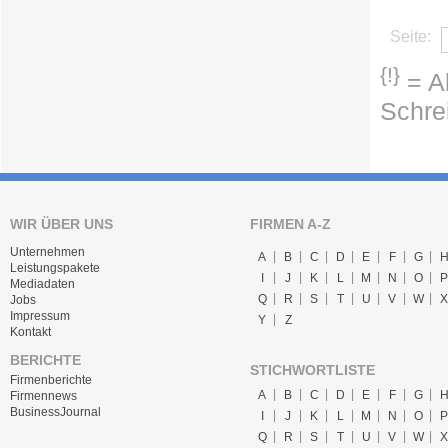
Seite:
{!}
= Ab
Schre
WIR ÜBER UNS
FIRMEN A-Z
Unternehmen
A
B
C
D
E
F
G
Leistungspakete
I
J
K
L
M
N
O
P
Mediadaten
Q
R
S
T
U
V
W
X
Jobs
Impressum
Y
Z
Kontakt
BERICHTE
STICHWORTLISTE
Firmenberichte
A
B
C
D
E
F
G
Firmennews
BusinessJournal
I
J
K
L
M
N
O
P
Q
R
S
T
U
V
W
X