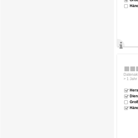
Händ
Datenakt
> 1 Jahr
Hers
Dien
Groß
Händ