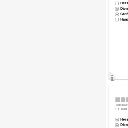
Hers
Dien
Groß
Händ
Datenakt
> 1 Jahr
Hers
Dien