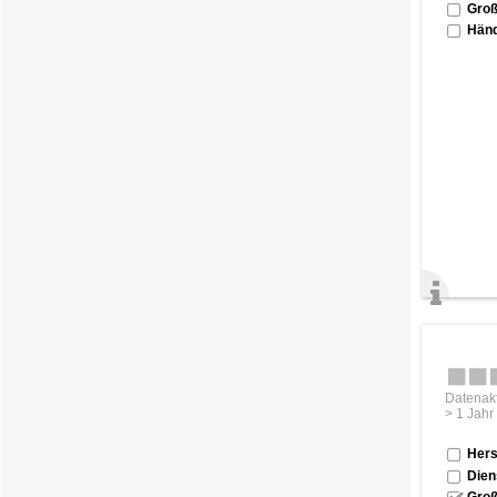
Groß
Händ
Datenakt
> 1 Jahr
Hers
Dien
Groß