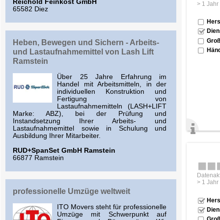
Reichold Feinkost GmbH
> 1 Jahr
65582 Diez
Hers
Dien
Groß
Heben, Bewegen und Sichern - Arbeits-
Händ
und Lastaufnahmemittel von Lash Lift
Ramstein
Über 25 Jahre Erfahrung im
Handel mit Arbeitsmitteln, in der
individuellen Konstruktion und
Fertigung von
Lastaufnahmemitteln (LASH+LIFT
Marke: ABZ), bei der Prüfung und
Instandsetzung Ihrer Arbeits- und
Lastaufnahmemittel sowie in Schulung und
Ausbildung Ihrer Mitarbeiter.
RUD+SpanSet GmbH Ramstein
66877 Ramstein
Datenakt
> 1 Jahr
professionelle Umzüge weltweit
Hers
ITO Movers steht für professionelle
Dien
Umzüge mit Schwerpunkt auf
Groß