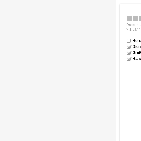
Datenakt
> 1 Jahr
Hers
Dien
Groß
Händ