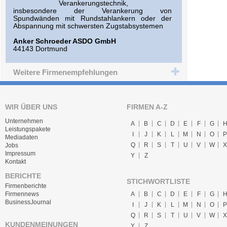
Verankerungstechnik,
insbesondere der Verankerung von
Spundwänden mit Rundstahlankern oder der
Abspannung mit schwersten Zugstabsystemen
Anker Schroeder ASDO GmbH
44143 Dortmund
Weitere Firmenempfehlungen
WIR ÜBER UNS
FIRMEN A-Z
Unternehmen
A
B
C
D
E
F
G
Leistungspakete
I
J
K
L
M
N
O
P
Mediadaten
Q
R
S
T
U
V
W
X
Jobs
Impressum
Y
Z
Kontakt
BERICHTE
STICHWORTLISTE
Firmenberichte
A
B
C
D
E
F
G
Firmennews
BusinessJournal
I
J
K
L
M
N
O
P
Q
R
S
T
U
V
W
X
KUNDENMEINUNGEN
Y
Z