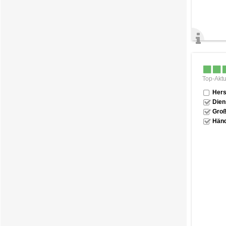
Top-Aktu
Hers
Dien
Groß
Händ