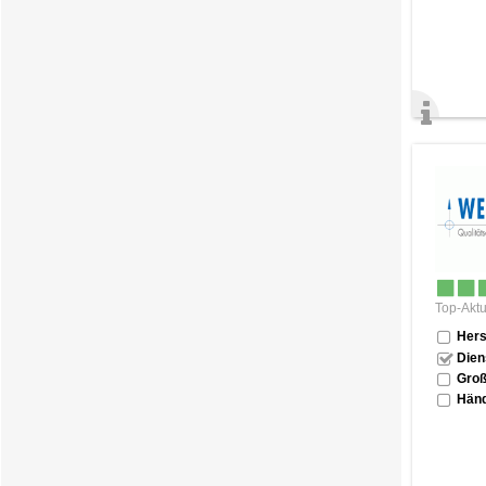
Top-Aktu
Hers
Dien
Groß
Händ