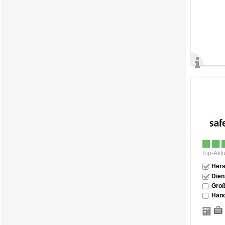
Top-Aktu
Hers
Dien
Groß
Händ