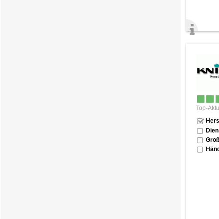
Top-Aktu
Hers
Dien
Groß
Händ