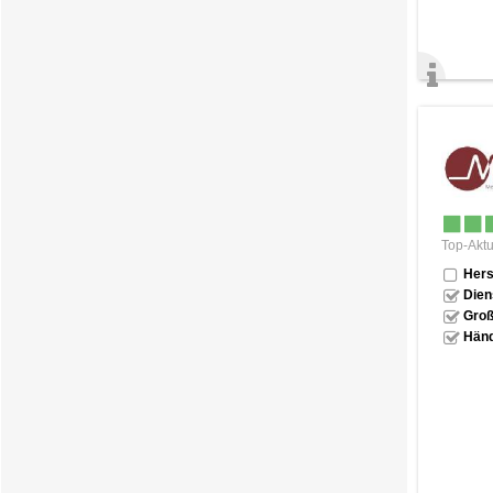
Top-Aktu
Hers
Dien
Groß
Händ