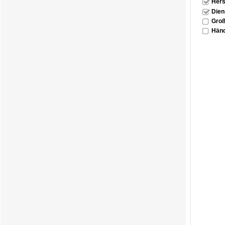
Hers
Dien
Groß
Händ