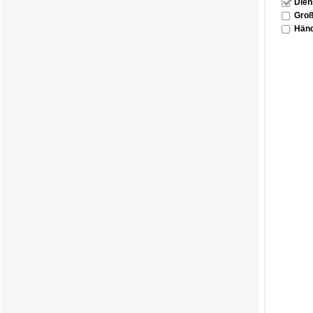
Dien
Groß
Händ