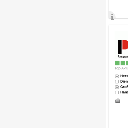
Top-Aktu
Hers
Dien
Groß
Händ