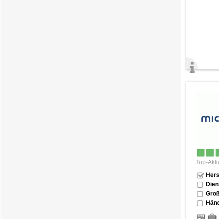
Top-Aktu
Hers
Dien
Groß
Händ