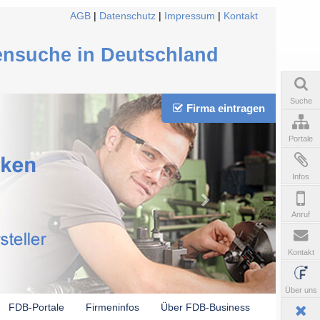
AGB
|
Datenschutz
|
Impressum
|
Kontakt
ensuche in Deutschland
Suche
Firma eintragen
Portale
Infos
Anruf
Kontakt
Über uns
FDB-Portale
Firmeninfos
Über FDB-Business