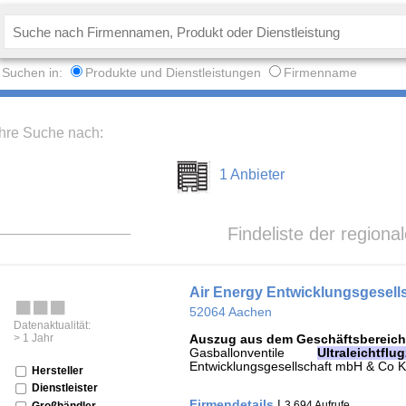
Suchen in:
Produkte und Dienstleistungen
Firmenname
Ihre Suche nach:
1 Anbieter
Findeliste der regiona
Air Energy Entwicklungsgesel
52064 Aachen
Datenaktualität:
> 1 Jahr
Auszug aus dem Geschäftsbereich
Gasballonventile
Ultraleichtflu
Entwicklungsgesellschaft mbH & Co
Hersteller
Dienstleister
Firmendetails
|
3.694 Aufrufe
Großhändler