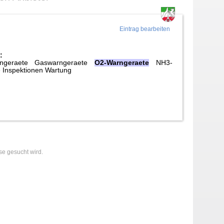
Eintrag bearbeiten
:
ngeraete Gaswarngeraete
O2-Warngeraete
NH3-
 Inspektionen Wartung
se gesucht wird.