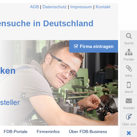
AGB
|
Datenschutz
|
Impressum
|
Kontakt
ensuche in Deutschland
Suche
Firma eintragen
Portale
Infos
Anruf
Kontakt
Über uns
FDB-Portale
Firmeninfos
Über FDB-Business