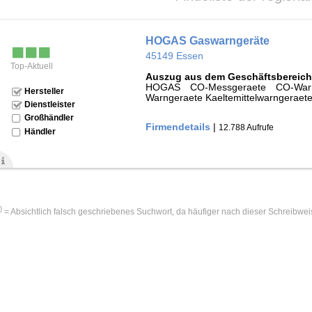
HOGAS Gaswarngeräte
45149 Essen
Top-Aktuell
Auszug aus dem Geschäftsbereich
HOGAS CO-Messgeraete CO-War
Hersteller
Warngeraete Kaeltemittelwarngeraete
Dienstleister
Großhändler
Firmendetails
|
12.788 Aufrufe
Händler
!}
= Absichtlich falsch geschriebenes Suchwort, da häufiger nach dieser Schreibwei