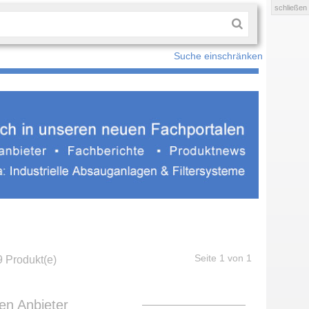
schließen
Suche einschränken
9 Produkt(e)
Seite 1 von 1
len Anbieter