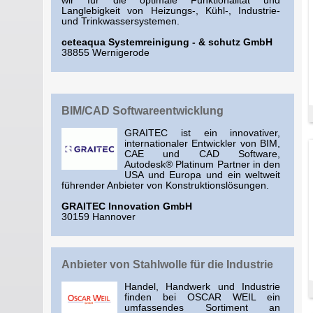
wir für die optimale Funktionalität und
Langlebigkeit von Heizungs-, Kühl-, Industrie-
und Trinkwassersystemen.
ceteaqua Systemreinigung - & schutz GmbH
38855 Wernigerode
BIM/CAD Softwareentwicklung
GRAITEC ist ein innovativer,
internationaler Entwickler von BIM,
CAE und CAD Software,
Autodesk® Platinum Partner in den
USA und Europa und ein weltweit
führender Anbieter von Konstruktionslösungen.
GRAITEC Innovation GmbH
30159 Hannover
Anbieter von Stahlwolle für die Industrie
Handel, Handwerk und Industrie
finden bei OSCAR WEIL ein
umfassendes Sortiment an