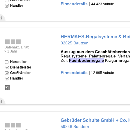
Firmendetails
|
44.423 Aufrufe
Händler
HERMKES-Regalsysteme & Betr
02625 Bautzen
Datenaktualität:
> 1 Jahr
Auszug aus dem Geschäftsbereich
Regalsysteme Palettenregale Verf
Zer.
Fachbodenregale
Kragarmregal
Hersteller
Dienstleister
Firmendetails
|
12.995 Aufrufe
Großhändler
Händler
Gebrüder Schulte GmbH + Co.
59846 Sundern