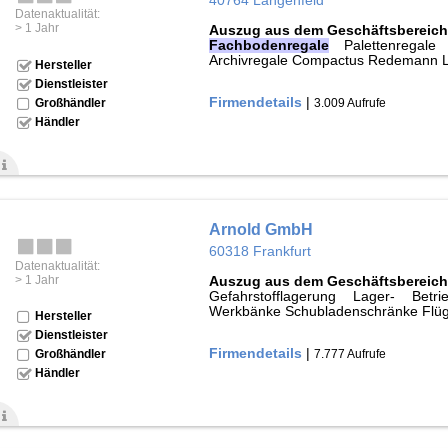
40764 Langenfeld
Datenaktualität:
> 1 Jahr
Auszug aus dem Geschäftsbereich
Fachbodenregale
Palettenregale 
Archivregale Compactus Redemann L
Hersteller
Dienstleister
Firmendetails
|
3.009 Aufrufe
Großhändler
Händler
Arnold GmbH
60318 Frankfurt
Datenaktualität:
> 1 Jahr
Auszug aus dem Geschäftsbereich
Gefahrstofflagerung Lager- Bet
Werkbänke Schubladenschränke Flüge
Hersteller
Dienstleister
Firmendetails
|
7.777 Aufrufe
Großhändler
Händler