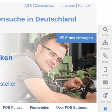
AGB
|
Datenschutz
|
Impressum
|
Kontakt
ensuche in Deutschland
Suche
Firma eintragen
Portale
Infos
Anruf
Kontakt
Über uns
FDB-Portale
Firmeninfos
Über FDB-Business