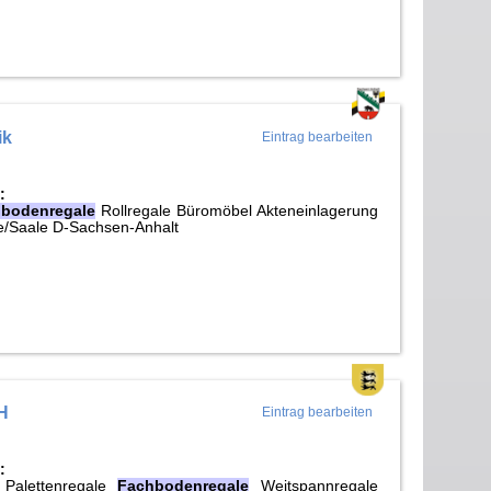
ik
Eintrag bearbeiten
:
bodenregale
Rollregale Büromöbel Akteneinlagerung
le/Saale D-Sachsen-Anhalt
H
Eintrag bearbeiten
:
 Palettenregale
Fachbodenregale
Weitspannregale