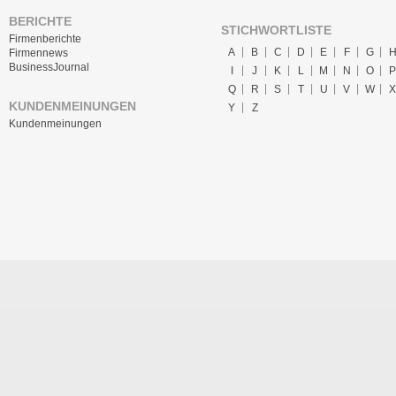
BERICHTE
STICHWORTLISTE
Firmenberichte
A
B
C
D
E
F
G
Firmennews
BusinessJournal
I
J
K
L
M
N
O
P
Q
R
S
T
U
V
W
X
KUNDENMEINUNGEN
Y
Z
Kundenmeinungen