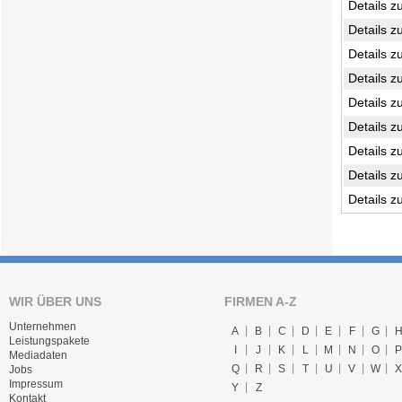
Details z
Details z
Details z
Details z
Details z
Details z
Details z
Details z
Details z
WIR ÜBER UNS
FIRMEN A-Z
Unternehmen
A
B
C
D
E
F
G
Leistungspakete
I
J
K
L
M
N
O
P
Mediadaten
Q
R
S
T
U
V
W
X
Jobs
Impressum
Y
Z
Kontakt