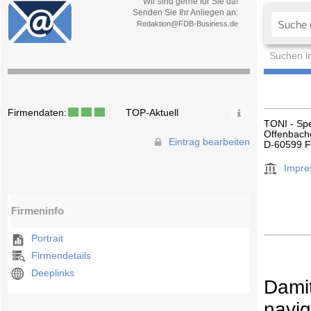
Wir sind gerne für Sie da!
Senden Sie Ihr Anliegen an:
Redaktion@FDB-Business.de
Suchen i
Firmendaten:
TOP-Aktuell
TONI - Spe
Offenbach
Eintrag bearbeiten
D-60599 F
Impr
Firmeninfo
Portrait
Firmendetails
Deeplinks
Damit
navi